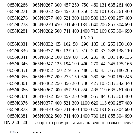
065N0266
065N0267
300
457
250
750
460
131
635
261
400
065N0271
065N0272
350
457
250
850
520
101
635
261
400
065N0276
065N0277
400
521
300
1100
580
133
690
287
480
065N0278
065N0279
450
711
400
1395
640
206
855
304
690
065N0281
065N0282
500
711
400
1400
715
169
855
304
690
PN 25
065N0331
065N0332
65
102
50
290
185
18
255
150
100
065N0336
065N0337
80
127
65
310
200
33
288
138
110
065N0341
065N0342
100
159
80
350
235
48
301
146
135
065N0346
065N0347
125
194
100
400
270
44
345
175
165
065N0351
065N0352
150
219
125
480
300
43
365
186
205
065N0356
065N0357
200
273
150
600
360
56
390
180
245
065N0361
065N0362
250
356
200
730
425
105
585
242
340
065N0366
065N0367
300
457
250
850
485
119
635
261
400
065N0371
065N0372
350
457
250
980
555
84
635
261
400
065N0376
065N0377
400
521
300
1100
620
113
690
287
480
065N0378
065N0379
450
711
400
1400
670
191
855
304
690
065N0381
065N0382
500
711
400
1400
730
161
855
304
690
DN 250–500 – габаритні розміри та маса наведені разом із ре