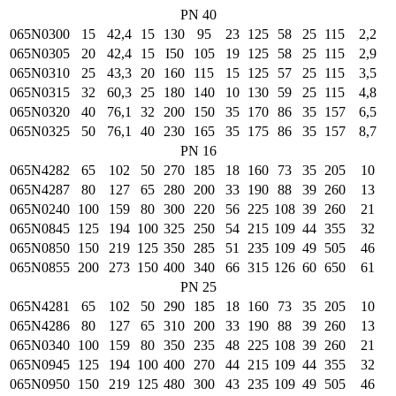
PN 40
065N0300
15
42,4
15
130
95
23
125
58
25
115
2,2
065N0305
20
42,4
15
I50
105
19
125
58
25
115
2,9
065N0310
25
43,3
20
160
115
15
125
57
25
115
3,5
065N0315
32
60,3
25
180
140
10
130
59
25
115
4,8
065N0320
40
76,1
32
200
150
35
170
86
35
157
6,5
065N0325
50
76,1
40
230
165
35
175
86
35
157
8,7
PN 16
065N4282
65
102
50
270
185
18
160
73
35
205
10
065N4287
80
127
65
280
200
33
190
88
39
260
13
065N0240
100
159
80
300
220
56
225
108
39
260
21
065N0845
125
194
100
325
250
54
215
109
44
355
32
065N0850
150
219
125
350
285
51
235
109
49
505
46
065N0855
200
273
150
400
340
66
315
126
60
650
61
PN 25
065N4281
65
102
50
290
185
18
160
73
35
205
10
065N4286
80
127
65
310
200
33
190
88
39
260
13
065N0340
100
159
80
350
235
48
225
108
39
260
21
065N0945
125
194
100
400
270
44
215
109
44
355
32
065N0950
150
219
125
480
300
43
235
109
49
505
46