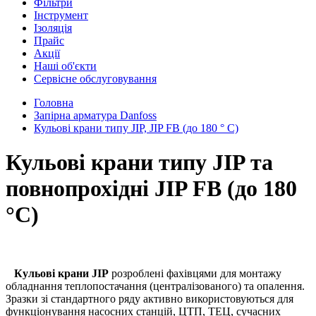
Фільтри
Інструмент
Ізоляція
Прайс
Акції
Наші об'єкти
Сервісне обслуговування
Головна
Запірна арматура Danfoss
Кульові крани типу JIP, JIP FB (до 180 ° С)
Кульові крани типу JIP та
повнопрохідні JIP FB (до 180
°С)
Кульові крани JIP
розроблені фахівцями для монтажу
обладнання теплопостачання (централізованого) та опалення.
Зразки зі стандартного ряду активно використовуються для
функціонування насосних станцій, ЦТП, ТЕЦ, сучасних