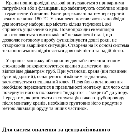
Крани повнопрохідні кульові випускаються з приварними
патрубками або з фланцями, що забезпечують особливо міцне
і герметичне з'єднання. Вони розраховані на температурний
режим не вище 180 °С. У комплекті поставляються необхідні
для монтажу набори, що містять кільця тефлонові, які
сприяють ущільненню кулі. Повнопрохідні екземпляри
виготовляються з високоякісної нержавіючої сталі, що
дозволяє готовому виробу функціонувати довгі роки, не
створюючи аварійних ситуацій. Створена на їх основі система
теплопостачання відрізняється довговічністю та надійністю.
У процесі монтажу обладнання для забезпечення теплом
споживачів використовуються крани з діаметром, що
відповідає діаметрам труб. При установці крана (він повинен
бути відкритий), оснащеного різьбовим з'єднанням,
застосовується спеціальний ключ. Після його встановлення
необхідно переконатися в правильності монтажу, для чого слід
повернути його в положення "відкрито" - "закрито" до упору.
Перед тим, як розпочати експлуатацію такого трубопроводу
після монтажу кранів, необхідно ґрунтовно його продути з
метою ліквідації бруду та інших частинок.
Для систем опалення та централізованого