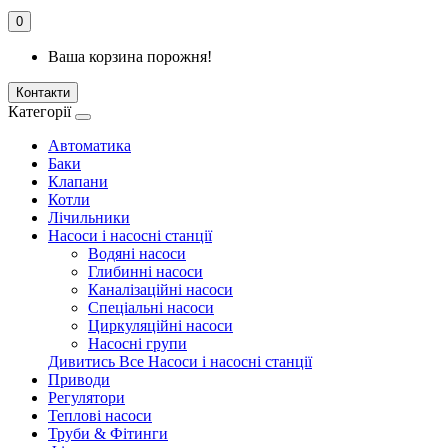
0
Ваша корзина порожня!
Контакти
Категорії
Автоматика
Баки
Клапани
Котли
Лічильники
Насоси і насосні станції
Водяні насоси
Глибинні насоси
Каналізаційні насоси
Спеціальні насоси
Циркуляційні насоси
Насосні групи
Дивитись Все Насоси і насосні станції
Приводи
Регулятори
Теплові насоси
Труби & Фітинги