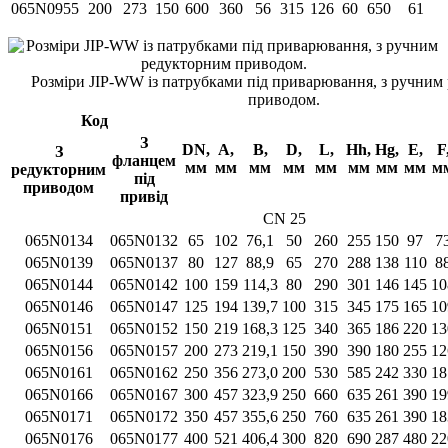
065N0955
200
273
150
600
360
56
315
126
60
650
61
Розміри JIP-WW із патрубками під приварювання, з ручним
приводом.
Код
З
DN,
А,
В,
D,
L,
Нh,
Нg,
Е,
F
З
фланцем
мм
мм
мм
мм
мм
мм
мм
мм
м
редукторним
під
приводом
привід
CN 25
065N0134
065N0132
65
102
76,1
50
260
255
150
97
7
065N0139
065N0137
80
127
88,9
65
270
288
138
110
8
065N0144
065N0142
100
159
114,3
80
290
301
146
145
10
065N0146
065N0147
125
194
139,7
100
315
345
175
165
10
065N0151
065N0152
150
219
168,3
125
340
365
186
220
13
065N0156
065N0157
200
273
219,1
150
390
390
180
255
12
065N0161
065N0162
250
356
273,0
200
530
585
242
330
18
065N0166
065N0167
300
457
323,9
250
660
635
261
390
19
065N0171
065N0172
350
457
355,6
250
760
635
261
390
18
065N0176
065N0177
400
521
406,4
300
820
690
287
480
22