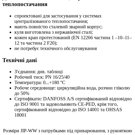
теплопостачання
спроектовані для застосування у системах
централізованого теплопостачання;
мають повністю сталевий зварний корпус;
куля виготовлена з нержавіючої сталі;
кожен кран протестований (EN 12266 частина 1 –10–11–
12 та частина 2 F20);
не потребує технічного обслуговування
Технічні дані
З'єднання: див. таблиці
Робочий тиск: РN 16/25/40
Температура: 0...+180 °С
Робоче середовище: циркуляційна вода, розчин гліколю
до 50%
Сертифікати: DANFOSS A/S сертифікований відповідно
до ISO 9001 та задовольняють CE-PED, крім того,
сертифікований відповідно до ISO 14001 та OHSAS
18001
Розміри JIP-WW з патрубками під приварювання, з рукояткою