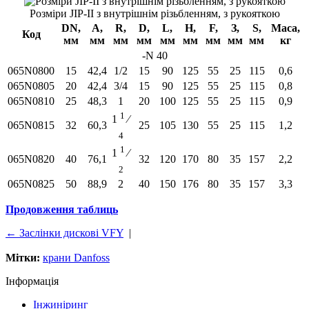
Розміри JIP-II з внутрішнім різьбленням, з рукояткою
DN,
А,
R,
D,
L,
H,
F,
З,
S,
Маса,
Код
мм
мм
мм
мм
мм
мм
мм
мм
мм
кг
-N 40
065N0800
15
42,4
1/2
15
90
125
55
25
115
0,6
065N0805
20
42,4
3/4
15
90
125
55
25
115
0,8
065N0810
25
48,3
1
20
100
125
55
25
115
0,9
1
1
⁄
065N0815
32
60,3
25
105
130
55
25
115
1,2
4
1
1
⁄
065N0820
40
76,1
32
120
170
80
35
157
2,2
2
065N0825
50
88,9
2
40
150
176
80
35
157
3,3
Продовження таблиць
← Заслінки дискові VFY
|
Мітки:
крани Danfoss
Інформація
Інжиніринг