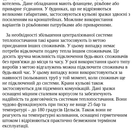
котелень. Дане обладнання мають фланцеве, різьбове або
приварне з'єднання. У будинках, що не відрізняються
великими габаритами, застосовуються кульові зразки здвоєні з
посиленням на кронштейнах. Можливе використання
варіантів із різьбовими патрубками або привареними.
За необхідності збільшення централізованої системи
теплопостачання такі крани застосовують із метою
приєднання інших споживачів. У цьому випадку немає
потреби відключати подачу тепла іншим споживачам. Це
досить зручна можливість підключення будь-яких споживачів
без прив'язки до місця та часу. У разі використання цього типу
виробів з метою відгалужень можна підключити споживача в
будь-який час. У цьому випадку вони використовуються за
наявності ізольованих труб у той момент, коли споживач ще
не підключений до системи. Крани кульові також
застосовуються для підземних комунікацій. Дані зразки
оснащені міцним сталевим корпусом та забезпечують
надійність та довговічність системам теплопостачання. Вони
чудово функціонують при тиску не вище 25 бар та
температурі – до 180 градусів Цельсія. Також вони не
реагують на температурні коливання, оснащені герметичним
штоком і відрізняються практично безмежним терміном
експлуатації.