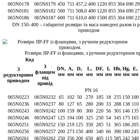
065N0178
065N0179
450
711
457,2
400
1220
855
304
690
29
065N0181
065N0182
500
711
508,0
400
1220
855
304
690
27
065N0186
065N0187
600
711
610,0
400
1500
855
304
690
22
DN 150–400 – габаритні розміри та маса наведені разом із
приводом
Розміри JIP-FF із фланцями, з ручним редукторним п
Код
З
DN,
А,
D,
L,
DF,
I,
Hh,
Hg,
Е,
З
фланцем
мм
мм
мм
мм
мм
мм
мм
мм
мм
редукторним
під
приводом
привід
PN 16
065N0223
065N0232
65
102
50
270
185
18
255
150
100
065N0236
065N0237
80
127
65
280
200
33
288
138
110
065N0243
065N0242
100
159
80
300
220
56
301
146
135
065N0246
065N0247
125
194
100
325
250
54
345
175
165
065N0251
065N0252
150
219
125
350
285
51
365
186
205
065N0256
065N0257
200
273
150
400
340
66
390
180
245
065N0261
065N0262
250
356
200
650
405
115
585
242
340