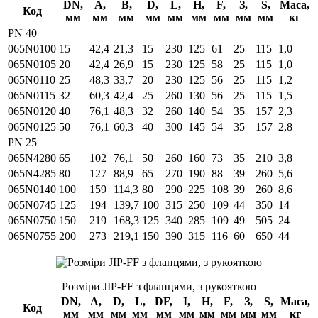
DN,
А,
В,
D,
L,
Н,
F,
З,
S,
Маса,
Код
мм
мм
мм
мм
мм
мм
мм
мм
мм
кг
PN 40
065N0100
15
42,4
21,3
15
230
125
61
25
115
1,0
065N0105
20
42,4
26,9
15
230
125
58
25
115
1,0
065N0110
25
48,3
33,7
20
230
125
56
25
115
1,2
065N0115
32
60,3
42,4
25
260
130
56
25
115
1,5
065N0120
40
76,1
48,3
32
260
140
54
35
157
2,3
065N0125
50
76,1
60,3
40
300
145
54
35
157
2,8
PN 25
065N4280
65
102
76,1
50
260
160
73
35
210
3,8
065N4285
80
127
88,9
65
270
190
88
39
260
5,6
065N0140
100
159
114,3
80
290
225
108
39
260
8,6
065N0745
125
194
139,7
100
315
250
109
44
350
14
065N0750
150
219
168,3
125
340
285
109
49
505
24
065N0755
200
273
219,1
150
390
315
116
60
650
44
Розміри JIP-FF з фланцями, з рукояткою
DN,
А,
D,
L,
DF,
I,
H,
F,
З,
S,
Маса,
Код
мм
мм
мм
мм
мм
мм
мм
мм
мм
мм
кг