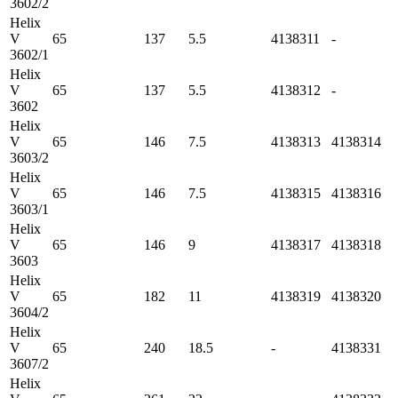
3602/2
Helix
V
65
137
5.5
4138311
-
3602/1
Helix
V
65
137
5.5
4138312
-
3602
Helix
V
65
146
7.5
4138313
4138314
3603/2
Helix
V
65
146
7.5
4138315
4138316
3603/1
Helix
V
65
146
9
4138317
4138318
3603
Helix
V
65
182
11
4138319
4138320
3604/2
Helix
V
65
240
18.5
-
4138331
3607/2
Helix