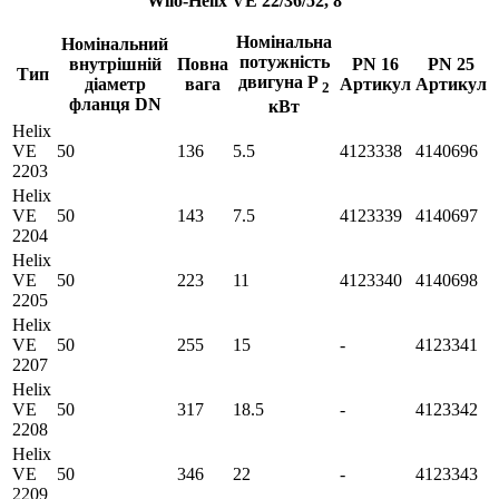
Wilo-Helix VE 22/36/52, 8"
Номінальна
Номінальний
потужність
внутрішній
Повна
PN 16
PN 25
Тип
двигуна P
діаметр
вага
Артикул
Артикул
2
фланця DN
кВт
Helix
VE
50
136
5.5
4123338
4140696
2203
Helix
VE
50
143
7.5
4123339
4140697
2204
Helix
VE
50
223
11
4123340
4140698
2205
Helix
VE
50
255
15
-
4123341
2207
Helix
VE
50
317
18.5
-
4123342
2208
Helix
VE
50
346
22
-
4123343
2209