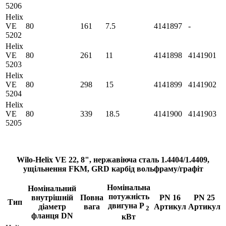
5206
Helix
VE
80
161
7.5
4141897
-
5202
Helix
VE
80
261
11
4141898
4141901
5203
Helix
VE
80
298
15
4141899
4141902
5204
Helix
VE
80
339
18.5
4141900
4141903
5205
Wilo-Helix VE 22, 8", нержавіюча сталь 1.4404/1.4409,
ущільнення FKM, GRD карбід вольфраму/графіт
Номінальна
Номінальний
потужність
внутрішній
Повна
PN 16
PN 25
Тип
двигуна P
діаметр
вага
Артикул
Артикул
2
фланця DN
кВт