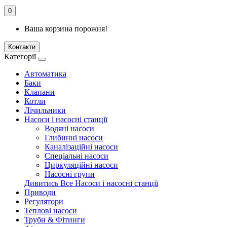
0
Ваша корзина порожня!
Контакти
Категорії
Автоматика
Баки
Клапани
Котли
Лічильники
Насоси і насосні станції
Водяні насоси
Глибинні насоси
Каналізаційні насоси
Спеціальні насоси
Циркуляційні насоси
Насосні групи
Дивитись Все Насоси і насосні станції
Приводи
Регулятори
Теплові насоси
Труби & Фітинги