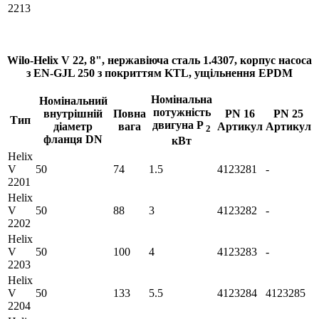
2213
Wilo-Helix V 22, 8", нержавіюча сталь 1.4307, корпус насоса
з EN-GJL 250 з покриттям KTL, ущільнення EPDM
Номінальна
Номінальний
потужність
внутрішній
Повна
PN 16
PN 25
Тип
двигуна P
діаметр
вага
Артикул
Артикул
2
фланця DN
кВт
Helix
V
50
74
1.5
4123281
-
2201
Helix
V
50
88
3
4123282
-
2202
Helix
V
50
100
4
4123283
-
2203
Helix
V
50
133
5.5
4123284
4123285
2204