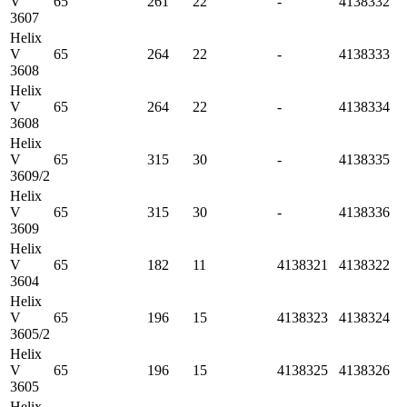
V
65
261
22
-
4138332
3607
Helix
V
65
264
22
-
4138333
3608
Helix
V
65
264
22
-
4138334
3608
Helix
V
65
315
30
-
4138335
3609/2
Helix
V
65
315
30
-
4138336
3609
Helix
V
65
182
11
4138321
4138322
3604
Helix
V
65
196
15
4138323
4138324
3605/2
Helix
V
65
196
15
4138325
4138326
3605
Helix