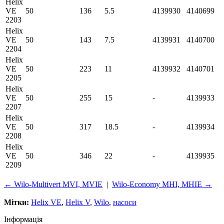
Helix
VE
50
136
5.5
4139930
4140699
2203
Helix
VE
50
143
7.5
4139931
4140700
2204
Helix
VE
50
223
11
4139932
4140701
2205
Helix
VE
50
255
15
-
4139933
2207
Helix
VE
50
317
18.5
-
4139934
2208
Helix
VE
50
346
22
-
4139935
2209
← Wilo-Multivert MVI, MVIE
|
Wilo-Economy MHI, MHIE →
Мітки:
Helix VE
,
Helix V
,
Wilo
,
насоси
Інформація