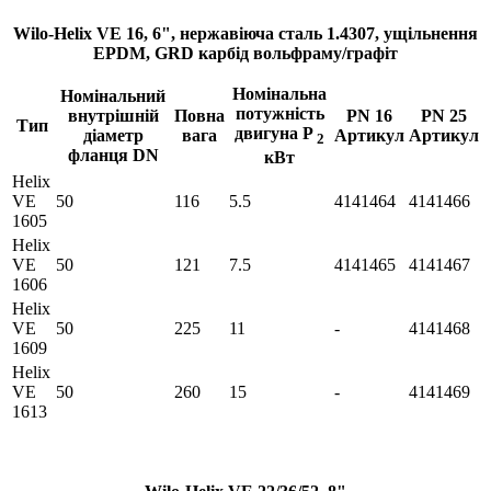
Wilo-Helix VE 16, 6", нержавіюча сталь 1.4307, ущільнення
EPDM, GRD карбід вольфраму/графіт
Номінальна
Номінальний
потужність
внутрішній
Повна
PN 16
PN 25
Тип
двигуна P
діаметр
вага
Артикул
Артикул
2
фланця DN
кВт
Helix
VE
50
116
5.5
4141464
4141466
1605
Helix
VE
50
121
7.5
4141465
4141467
1606
Helix
VE
50
225
11
-
4141468
1609
Helix
VE
50
260
15
-
4141469
1613