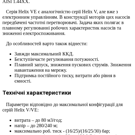
AISI 1.44XX.
Серія Helix VE є аналогічністю серії Helix V, але вже з
електронним управлінням. В конструкції моторів цих насосів
передбачені частотні перетворювачі. Задача яких полягає в
плавному регулюванні робочих характеристик насосів та
зниженні електроспоживання.
До особливостей варто також віднести:
Завжди максимальний ККД.
Безступінчасте регулювання потужності.
Плавний запуск, зниження пускових струмів. Зниження
навантаження на мережу.
Підтримка постійного тиску, витрати або рівня в
ємності.
Технічні характеристики
Параметри відповідно до максимальної конфігурації для
серій Helix V/VE:
витрата – до 80 м3/год;
напір – до 280/240 м;
максимально роб. тиск - (16/25)/(16/25/30) бар;