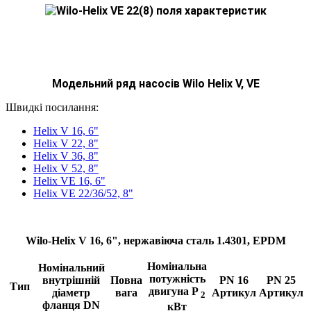
Модельний ряд насосів
Wilo Helix V, VE
Швидкі посилання:
Helix V 16, 6"
Helix V 22, 8"
Helix V 36, 8"
Helix V 52, 8"
Helix VE 16, 6"
Helix VE 22/36/52, 8"
Wilo-Helix V 16, 6", нержавіюча сталь 1.4301, EPDM
Номінальна
Номінальний
потужність
внутрішній
Повна
PN 16
PN 25
Тип
двигуна P
діаметр
вага
Артикул
Артикул
2
фланця DN
кВт