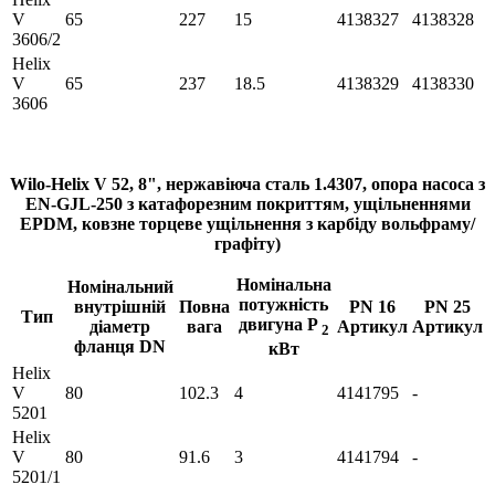
V
65
227
15
4138327
4138328
3606/2
Helix
V
65
237
18.5
4138329
4138330
3606
Wilo-Helix V 52, 8", нержавіюча сталь 1.4307, опора насоса з
EN-GJL-250 з катафорезним покриттям, ущільненнями
EPDM, ковзне торцеве ущільнення з карбіду вольфраму/
графіту)
Номінальна
Номінальний
потужність
внутрішній
Повна
PN 16
PN 25
Тип
двигуна P
діаметр
вага
Артикул
Артикул
2
фланця DN
кВт
Helix
V
80
102.3
4
4141795
-
5201
Helix
V
80
91.6
3
4141794
-
5201/1