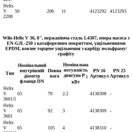
Helix
V
50
206
11
4123292
4123293
2208
Wilo-Helix V 36, 8", нержавіюча сталь 1.4307, опора насоса з
EN-GJL-250 з катафорезним покриттям, ущільненнями
EPDM, ковзне торцеве ущільнення з карбіду вольфраму/
графіту
Номінальна
Номінальний
потужність
внутрішній
Повна
PN 16
PN 25
Тип
двигуна P
діаметр
вага
Артикул
Артикул
2
фланця DN
кВт
Helix
V
65
79
2.2
4138308
-
3601/1
Helix
V
65
92
3
4138309
-
3601
Helix
V
65
105
4
4138310
-