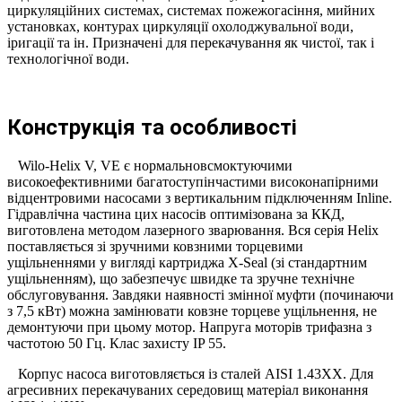
циркуляційних системах, системах пожежогасіння, мийних
установках, контурах циркуляції охолоджувальної води,
іригації та ін. Призначені для перекачування як чистої, так і
технологічної води.
Конструкція та особливості
Wilo-Helix V, VE є нормальновсмоктуючими
високоефективними багатоступінчастими високонапірними
відцентровими насосами з вертикальним підключенням Inline.
Гідравлічна частина цих насосів
оптимізована за ККД,
виготовлена методом лазерного зварювання. Вся серія Helix
поставляється зі зручними ковзними торцевими
ущільненнями у вигляді картриджа X-Seal (зі стандартним
ущільненням), що забезпечує швидке та зручне технічне
обслуговування. Завдяки наявності змінної муфти (починаючи
з 7,5 кВт) можна замінювати ковзне торцеве ущільнення, не
демонтуючи при цьому мотор. Напруга моторів трифазна з
частотою 50 Гц. Клас захисту IP 55.
Корпус насоса виготовляється із сталей AISI 1.43XX. Для
агресивних перекачуваних середовищ матеріал виконання