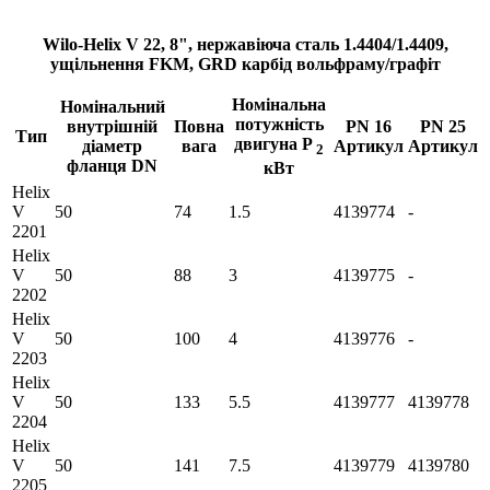
Wilo-Helix V 22, 8", нержавіюча сталь 1.4404/1.4409,
ущільнення FKM, GRD карбід вольфраму/графіт
Номінальна
Номінальний
потужність
внутрішній
Повна
PN 16
PN 25
Тип
двигуна P
діаметр
вага
Артикул
Артикул
2
фланця DN
кВт
Helix
V
50
74
1.5
4139774
-
2201
Helix
V
50
88
3
4139775
-
2202
Helix
V
50
100
4
4139776
-
2203
Helix
V
50
133
5.5
4139777
4139778
2204
Helix
V
50
141
7.5
4139779
4139780
2205