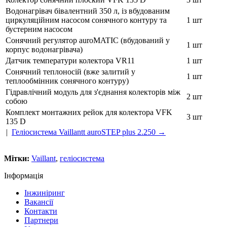
Водонагрівач бівалентний 350 л, із вбудованим
циркуляційним насосом сонячного контуру та
1 шт
бустерним насосом
Сонячний регулятор auroMATIC (вбудований у
1 шт
корпус водонагрівача)
Датчик температури колектора VR11
1 шт
Сонячний теплоносій (вже залитий у
1 шт
теплообмінник сонячного контуру)
Гідравлічний модуль для з'єднання колекторів між
2 шт
собою
Комплект монтажних рейок для колектора VFK
3 шт
135 D
|
Геліосистема Vaillantt auroSTEP plus 2.250 →
Мітки:
Vaillant
,
геліосистема
Інформація
Інжиніринг
Вакансії
Контакти
Партнери