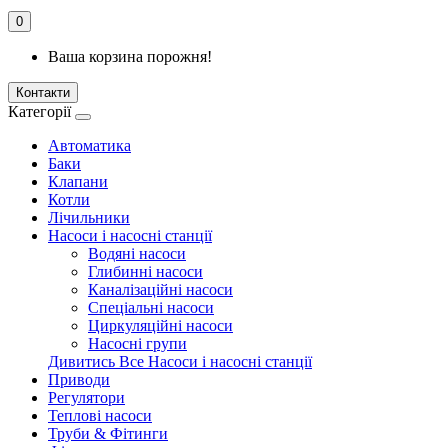
0
Ваша корзина порожня!
Контакти
Категорії
Автоматика
Баки
Клапани
Котли
Лічильники
Насоси і насосні станції
Водяні насоси
Глибинні насоси
Каналізаційні насоси
Спеціальні насоси
Циркуляційні насоси
Насосні групи
Дивитись Все Насоси і насосні станції
Приводи
Регулятори
Теплові насоси
Труби & Фітинги