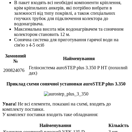
В пакет входять всі необхідні компоненти кріплення,
крім кріпильних анкерів, які потрібно вибрати в
залежності від типу покрівлі, а також спеціальних
гнучких трубок для підключення колектора до
водонагрівача.
Максимальна висота між водонагрівачем та сонячним
колектором становить 12 м.
Сонячна система для приготування гарячої води на
сім'ю з 4-5 осіб
Замовний
Найменування
№
Геліосистема auroSTEP plus 3.350 P HT (похилий
200824076
дах)
Приклад схеми сонячної установки auroSTEP plus 3.350
Увага!
Не всі елементи, показані на схемі, входять до
комплекту поставки.
У комплект поставки входить таке обладнання:
Найменування
Кількість
Колектор сонячний плоский VFK 135 D
3 шт