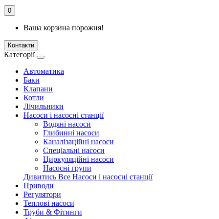
0
Ваша корзина порожня!
Контакти
Категорії
Автоматика
Баки
Клапани
Котли
Лічильники
Насоси і насосні станції
Водяні насоси
Глибинні насоси
Каналізаційні насоси
Спеціальні насоси
Циркуляційні насоси
Насосні групи
Дивитись Все Насоси і насосні станції
Приводи
Регулятори
Теплові насоси
Труби & Фітинги