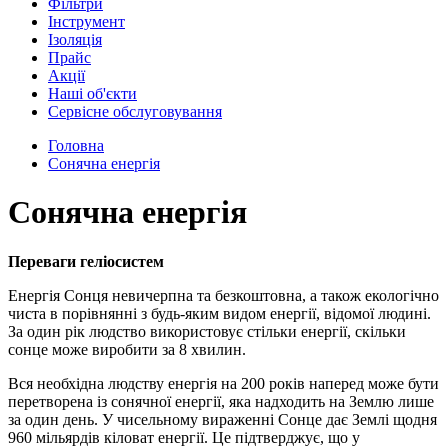
Фільтри
Інструмент
Ізоляція
Прайс
Акції
Наші об'єкти
Сервісне обслуговування
Головна
Сонячна енергія
Сонячна енергія
Переваги геліосистем
Енергія Сонця невичерпна та безкоштовна, а також екологічно
чиста в порівнянні з будь-яким видом енергії, відомої людині.
За один рік людство використовує стільки енергії, скільки
сонце може виробити за 8 хвилин.
Вся необхідна людству енергія на 200 років наперед може бути
перетворена із сонячної енергії, яка надходить на Землю лише
за один день. У чисельному вираженні Сонце дає Землі щодня
960 мільярдів кіловат енергії. Це підтверджує, що у