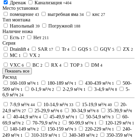
Дренаж
Канализация
+404
Место установки
помещение
выгребная яма
кнс
43
34
27
Тип монтажа
Напольный
Погружной
39
188
Наличие ножа
Есть
Нет
17
211
Серия
Drainlift
SAR
Tr
GQS
GQV
ZX
4
17
4
5
5
2
MC
VX
1
2
VXC
BC
RX
TOP
DM
6
2
4
3
4
Показать все
Расход
160-169 м³/ч
180-189 м³/ч
430-439 м³/ч
500-
1
1
1
509 м³/ч
0-1,9 м³/ч
2-2,9 м³/ч
3-4,9 м³/ч
5-
1
2
1
8
6,9 м³/ч
24
7-9,9 м³/ч
10-14,9 м³/ч
15-19,9 м³/ч
20-
44
33
40
24,9 м³/ч
25-29,9 м³/ч
30-34,9 м³/ч
35-39,9 м³/ч
27
6
8
40-44,9 м³/ч
45-49,9 м³/ч
50-54,9 м³/ч
60-
4
4
1
3
69,9 м³/ч
70-79,9 м³/ч
90-99,9 м³/ч
120-129 м³/ч
2
2
1
1
140-149 м³/ч
150-159 м³/ч
220-229 м³/ч
240-
2
3
1
249 м³/ч
310-319 м³/ч
340-349 м³/ч
350-359 м³/ч
1
1
2