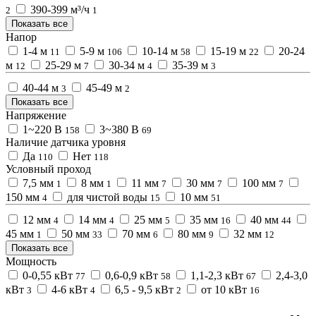
390-399 м³/ч
2
1
Показать все
Напор
1-4 м
5-9 м
10-14 м
15-19 м
20-24
11
106
58
22
м
25-29 м
30-34 м
35-39 м
12
7
4
3
40-44 м
45-49 м
3
2
Показать все
Напряжение
1~220 В
3~380 В
158
69
Наличие датчика уровня
Да
Нет
110
118
Условный проход
7,5 мм
8 мм
11 мм
30 мм
100 мм
1
1
7
7
7
150 мм
для чистой воды
10 мм
4
15
51
12 мм
14 мм
25 мм
35 мм
40 мм
4
4
5
16
44
45 мм
50 мм
70 мм
80 мм
32 мм
1
33
6
9
12
Показать все
Мощность
0-0,55 кВт
0,6-0,9 кВт
1,1-2,3 кВт
2,4-3,0
77
58
67
кВт
4-6 кВт
6,5 - 9,5 кВт
от 10 кВт
3
4
2
16