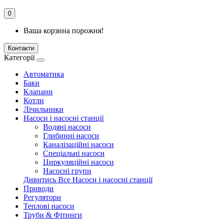
0
Ваша корзина порожня!
Контакти
Категорії
Автоматика
Баки
Клапани
Котли
Лічильники
Насоси і насосні станції
Водяні насоси
Глибинні насоси
Каналізаційні насоси
Спеціальні насоси
Циркуляційні насоси
Насосні групи
Дивитись Все Насоси і насосні станції
Приводи
Регулятори
Теплові насоси
Труби & Фітинги