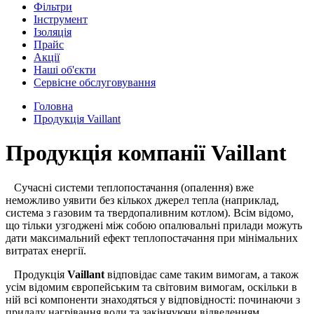
Фільтри
Інструмент
Ізоляція
Прайс
Акції
Наші об'єкти
Сервісне обслуговування
Головна
Продукція Vaillant
Продукція компанії Vaillant
Сучасні системи теплопостачання (опалення) вже
неможливо уявити без кількох джерел тепла (наприклад,
система з газовим та твердопаливним котлом). Всім відомо,
що тільки узгоджені між собою опалювальні прилади можуть
дати максимальний ефект теплопостачання
при мінімальних
витратах енергії.
Продукція
Vaillant
відповідає саме таким вимогам, а також
усім відомим європейським та світовим вимогам, оскільки в
ній всі компоненти знаходяться у відповідності: починаючи з
приладу нагрівання води та закінчуючи відведенням