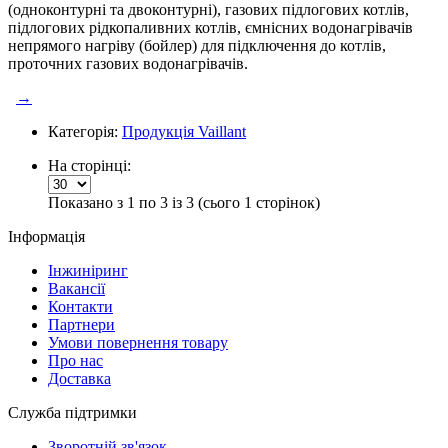
(одноконтурні та двоконтурні), газових підлогових котлів,
підлогових рідкопаливних котлів, ємнісних водонагрівачів
непрямого нагріву (бойлер) для підключення до котлів,
проточних газових водонагрівачів.
→
Категорія:
Продукція Vaillant
На сторінці:
Показано з 1 по 3 із 3 (сього 1 сторінок)
Інформація
Інжиніринг
Вакансії
Контакти
Партнери
Умови повернення товару
Про нас
Доставка
Служба підтримки
Зворотній зв'язок