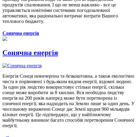
продуктів спалювання. І що не менш важливо - все це
управляється новітніми системами погодозалежної
автоматики, яка раціонально витрачає витрати Вашого
теплового бюджету.
Сонячна енергія
Сонячна енергія
Енергія Сонця невичерпна та безкоштовна, а також екологічно
чиста в порівнянні з будь-яким видом енергії, відомої людині.
За один рік людство використовує стільки енергії, скільки
сонце може виробити за 8 хвилин. Вся необхідна людству
енергія на 200 років наперед може бути перетворена із
сонячної енергії, яка надходить на Землю лише за один день. У
чисельному вираженні Сонце дає Землі щодня 960 мільярдів
кіловат енергії. Це підтверджує, що у найближчому
майбутньому виникне багато способів перетворення Сонячної
енергії.
→