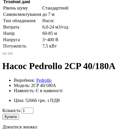
Технічні дані
Рівень шуму
Стандартний
Самовсмоктування
до 7 м
Тип обладнання
Насос
Витрата
6,0-24 м3/год
Напір
60-85 м
Напруга
3~400 В
Потужність
7,5 кВт
Насос Pedrollo 2CP 40/180A
Виробник:
Pedrollo
Модель: 2CP 40/180A
Наявність: Є в наявності
Ціна: 52666 грн. з ПДВ
Кількість
Купити
Дізнатися знижку