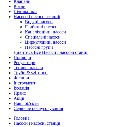
Клапани
Котли
Лічильники
Насоси і насосні станції
Водяні насоси
Глибинні насоси
Каналізаційні насоси
Спеціальні насоси
Циркуляційні насоси
Насосні групи
Дивитись Все Насоси і насосні станції
Приводи
Регулятори
Теплові насоси
Труби & Фітинги
Фільтри
Інструмент
Ізоляція
Прайс
Акції
Наші об'єкти
Сервісне обслуговування
Головна
Насоси і насосні станції