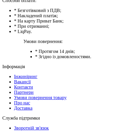
Способи оплати:
* Безготівковий з ПДВ;
* Накладений платіж;
* На карту Приват Банк;
* При отриманні;
* LiqPay.
Умови повернення:
* Протягом 14 днів;
* Згідно із домовленостями.
Інформація
Інжиніринг
Вакансії
Контакти
Партнери
Умови повернення товару
Про нас
Доставка
Служба підтримки
Зворотній зв'язок