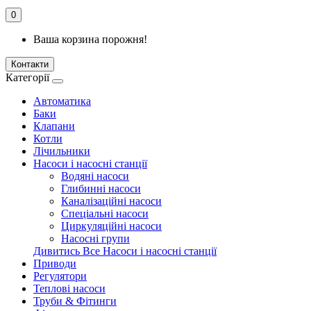
0
Ваша корзина порожня!
Контакти
Категорії
Автоматика
Баки
Клапани
Котли
Лічильники
Насоси і насосні станції
Водяні насоси
Глибинні насоси
Каналізаційні насоси
Спеціальні насоси
Циркуляційні насоси
Насосні групи
Дивитись Все Насоси і насосні станції
Приводи
Регулятори
Теплові насоси
Труби & Фітинги