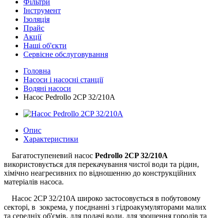
Фільтри
Інструмент
Ізоляція
Прайс
Акції
Наші об'єкти
Сервісне обслуговування
Головна
Насоси і насосні станції
Водяні насоси
Насос Pedrollo 2CP 32/210A
Опис
Характеристики
Багатоступеневий насос
Pedrollo 2CP 32/210A
використовується для перекачування чистої води та рідин,
хімічно неагресивних по відношенню до конструкційних
матеріалів насоса.
Насос 2CP 32/210A широко застосовується в побутовому
секторі, в зокрема, у поєднанні з гідроакумуляторами малих
та середніх об'ємів, для подачі води, для зрошення городів та