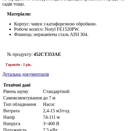
садів тощо.
Матеріали:
Корпус: чавун з катафорезною обробкою.
Робоче колесо: Noryl FE1520PW.
Фланець: нержавіюча сталь AISI 304.
№ продукту:
452CT353AE
Гарантія - 1 рік.
Детальна документація
Технічні дані
Рівень шуму
Стандартний
Самовсмоктування
до 7 м
Тип обладнання
Насос
Витрата
2,4-15 м3/год
Напір
74-111 м
Напруга
3~400 В
Потужність
7,5 кВт