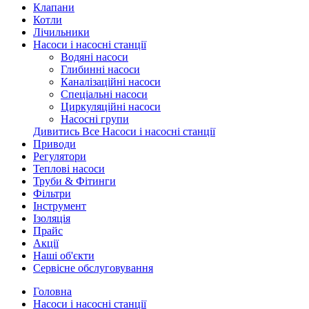
Клапани
Котли
Лічильники
Насоси і насосні станції
Водяні насоси
Глибинні насоси
Каналізаційні насоси
Спеціальні насоси
Циркуляційні насоси
Насосні групи
Дивитись Все Насоси і насосні станції
Приводи
Регулятори
Теплові насоси
Труби & Фітинги
Фільтри
Інструмент
Ізоляція
Прайс
Акції
Наші об'єкти
Сервісне обслуговування
Головна
Насоси і насосні станції