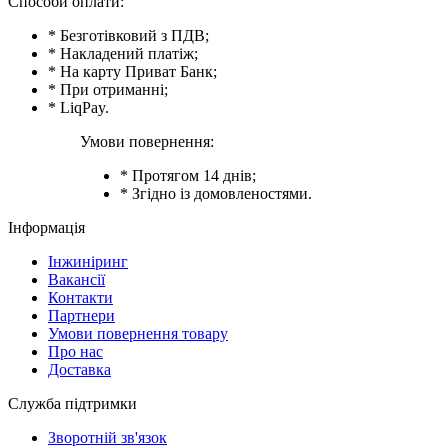
Способи оплати:
* Безготівковий з ПДВ;
* Накладений платіж;
* На карту Приват Банк;
* При отриманні;
* LiqPay.
Умови повернення:
* Протягом 14 днів;
* Згідно із домовленостями.
Інформація
Інжиніринг
Вакансії
Контакти
Партнери
Умови повернення товару
Про нас
Доставка
Служба підтримки
Зворотній зв'язок