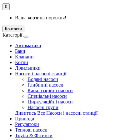
0
Ваша корзина порожня!
Контакти
Категорії
Автоматика
Баки
Клапани
Котли
Лічильники
Насоси і насосні станції
Водяні насоси
Глибинні насоси
Каналізаційні насоси
Спеціальні насоси
Циркуляційні насоси
Насосні групи
Дивитись Все Насоси і насосні станції
Приводи
Регулятори
Теплові насоси
Труби & Фітинги