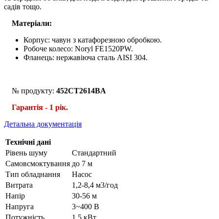
садів тощо.
Матеріали:
Корпус: чавун з катафорезною обробкою.
Робоче колесо: Noryl FE1520PW.
Фланець: нержавіюча сталь AISI 304.
№ продукту:
452CT2614BA
Гарантія - 1 рік.
Детальна документація
Технічні дані
Рівень шуму
Стандартний
Самовсмоктування
до 7 м
Тип обладнання
Насос
Витрата
1,2-8,4 м3/год
Напір
30-56 м
Напруга
3~400 В
Потужність
1,5 кВт