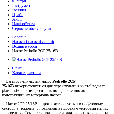
Фільтри
Інструмент
Ізоляція
Прайс
Акції
Наші об'єкти
Сервісне обслуговування
Головна
Насоси і насосні станції
Водяні насоси
Насос Pedrollo 2CP 25/16B
Опис
Характеристики
Багатоступінчастий насос
Pedrollo
2CP
25/16B
використовується для перекачування чистої води та
рідин, хімічно неагресивних по відношенню до
конструкційних матеріалів насоса.
Насос 2CP 25/16B широко застосовується в побутовому
секторі, в зокрема, у поєднанні з гідроакумуляторами малих
та середніх об'ємів, для подачі води, для зрошення городів та