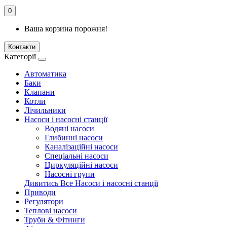
0
Ваша корзина порожня!
Контакти
Категорії
Автоматика
Баки
Клапани
Котли
Лічильники
Насоси і насосні станції
Водяні насоси
Глибинні насоси
Каналізаційні насоси
Спеціальні насоси
Циркуляційні насоси
Насосні групи
Дивитись Все Насоси і насосні станції
Приводи
Регулятори
Теплові насоси
Труби & Фітинги