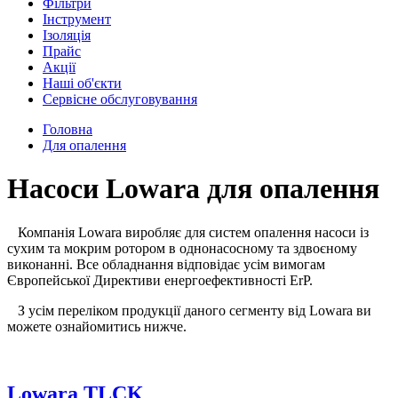
Фільтри
Інструмент
Ізоляція
Прайс
Акції
Наші об'єкти
Сервісне обслуговування
Головна
Для опалення
Насоси Lowara для опалення
Компанія Lowara виробляє для систем опалення насоси із
сухим та мокрим ротором в однонасосному та здвоєному
виконанні. Все обладнання відповідає усім вимогам
Європейської Директиви енергоефективності ErP.
З усім переліком продукції даного сегменту від Lowara ви
можете ознайомитись нижче.
Lowara TLCK