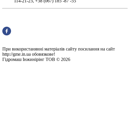
114-21-23
,
+38 (067) 185 -87 -55
При використанянні матеріалів сайту посилання на сайт
http://gme.in.ua обовязкове!
Гідромаш Інжинірінг ТОВ © 2026