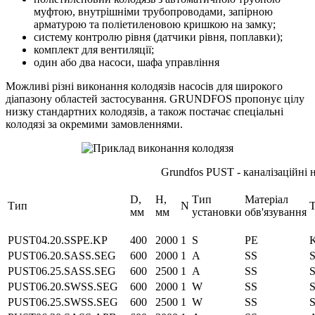
муфтою, внутрішніми трубопроводами, запірною
арматурою та поліетиленовою кришкою на замку;
систему контролю рівня (датчики рівня, поплавки);
комплект для вентиляції;
один або два насоси, шафа управління
Можливі різні виконання колодязів насосів для широкого
діапазону областей застосування. GRUNDFOS пропонує цілу
низку стандартних колодязів, а також постачає спеціальні
колодязі за окремими замовленнями.
Grundfos PUST - каналізаційні н
D,
H,
Тип
Матеріал
Тип
N
Т
мм
мм
установки
обв'язування
PUST04.20.SSPE.KP
400
2000
1
S
PE
PUST06.20.SASS.SEG
600
2000
1
A
SS
PUST06.25.SASS.SEG
600
2500
1
A
SS
PUST06.20.SWSS.SEG
600
2000
1
W
SS
PUST06.25.SWSS.SEG
600
2500
1
W
SS