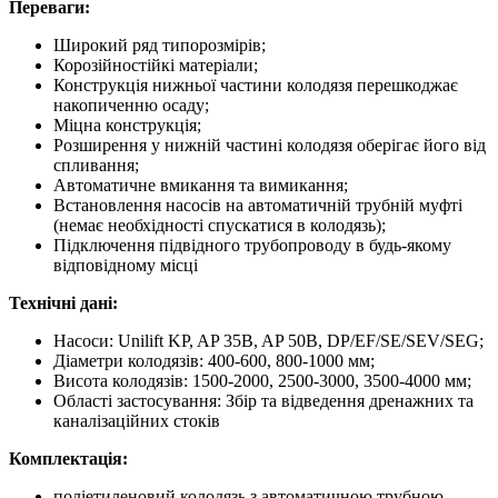
Переваги:
Широкий ряд типорозмірів;
Корозійностійкі матеріали;
Конструкція нижньої частини колодязя перешкоджає
накопиченню осаду;
Міцна конструкція;
Розширення у нижній частині колодязя оберігає його від
спливання;
Автоматичне вмикання та вимикання;
Встановлення насосів на автоматичній трубній муфті
(немає необхідності спускатися в колодязь);
Підключення підвідного трубопроводу в будь-якому
відповідному місці
Технічні дані:
Насоси: Unilift KP, AP 35B, AP 50B, DP/EF/SE/SEV/SEG;
Діаметри колодязів: 400-600, 800-1000 мм;
Висота колодязів: 1500-2000, 2500-3000, 3500-4000 мм;
Області застосування: Збір та відведення дренажних та
каналізаційних стоків
Комплектація:
поліетиленовий колодязь з автоматичною трубною