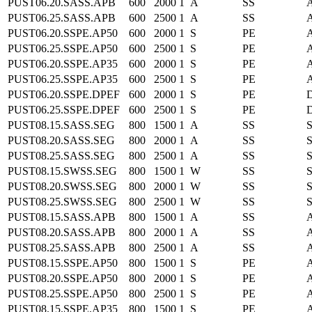
PUST06.20.SASS.APB
600
2000
1
A
SS
PUST06.25.SASS.APB
600
2500
1
A
SS
PUST06.20.SSPE.AP50
600
2000
1
S
PE
PUST06.25.SSPE.AP50
600
2500
1
S
PE
PUST06.20.SSPE.AP35
600
2000
1
S
PE
PUST06.25.SSPE.AP35
600
2500
1
S
PE
PUST06.20.SSPE.DPEF
600
2000
1
S
PE
D
PUST06.25.SSPE.DPEF
600
2500
1
S
PE
D
PUST08.15.SASS.SEG
800
1500
1
A
SS
PUST08.20.SASS.SEG
800
2000
1
A
SS
PUST08.25.SASS.SEG
800
2500
1
A
SS
PUST08.15.SWSS.SEG
800
1500
1
W
SS
PUST08.20.SWSS.SEG
800
2000
1
W
SS
PUST08.25.SWSS.SEG
800
2500
1
W
SS
PUST08.15.SASS.APB
800
1500
1
A
SS
PUST08.20.SASS.APB
800
2000
1
A
SS
PUST08.25.SASS.APB
800
2500
1
A
SS
PUST08.15.SSPE.AP50
800
1500
1
S
PE
PUST08.20.SSPE.AP50
800
2000
1
S
PE
PUST08.25.SSPE.AP50
800
2500
1
S
PE
PUST08.15.SSPE.AP35
800
1500
1
S
PE