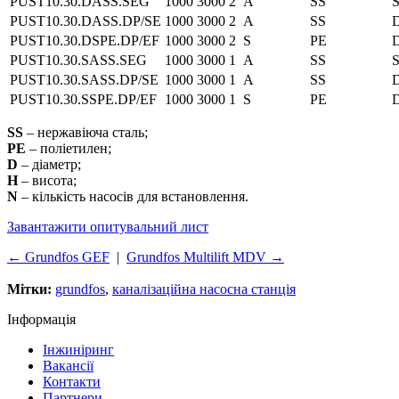
PUST10.30.DASS.SEG
1000
3000
2
A
SS
PUST10.30.DASS.DP/SE
1000
3000
2
A
SS
PUST10.30.DSPE.DP/EF
1000
3000
2
S
PE
D
PUST10.30.SASS.SEG
1000
3000
1
A
SS
PUST10.30.SASS.DP/SE
1000
3000
1
A
SS
PUST10.30.SSPE.DP/EF
1000
3000
1
S
PE
D
SS
– нержавіюча сталь;
PE
– поліетилен;
D
– діаметр;
H
– висота;
N
– кількість насосів для встановлення.
Завантажити опитувальний лист
← Grundfos GEF
|
Grundfos Multilift MDV →
Мітки:
grundfos
,
каналізаційна насосна станція
Інформація
Інжиніринг
Вакансії
Контакти
Партнери