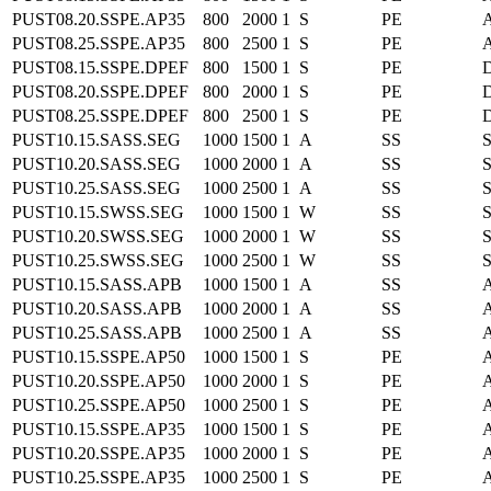
PUST08.20.SSPE.AP35
800
2000
1
S
PE
PUST08.25.SSPE.AP35
800
2500
1
S
PE
PUST08.15.SSPE.DPEF
800
1500
1
S
PE
D
PUST08.20.SSPE.DPEF
800
2000
1
S
PE
D
PUST08.25.SSPE.DPEF
800
2500
1
S
PE
D
PUST10.15.SASS.SEG
1000
1500
1
A
SS
PUST10.20.SASS.SEG
1000
2000
1
A
SS
PUST10.25.SASS.SEG
1000
2500
1
A
SS
PUST10.15.SWSS.SEG
1000
1500
1
W
SS
PUST10.20.SWSS.SEG
1000
2000
1
W
SS
PUST10.25.SWSS.SEG
1000
2500
1
W
SS
PUST10.15.SASS.APB
1000
1500
1
A
SS
PUST10.20.SASS.APB
1000
2000
1
A
SS
PUST10.25.SASS.APB
1000
2500
1
A
SS
PUST10.15.SSPE.AP50
1000
1500
1
S
PE
PUST10.20.SSPE.AP50
1000
2000
1
S
PE
PUST10.25.SSPE.AP50
1000
2500
1
S
PE
PUST10.15.SSPE.AP35
1000
1500
1
S
PE
PUST10.20.SSPE.AP35
1000
2000
1
S
PE
PUST10.25.SSPE.AP35
1000
2500
1
S
PE