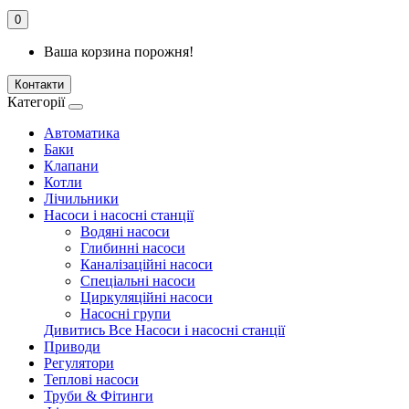
0
Ваша корзина порожня!
Контакти
Категорії
Автоматика
Баки
Клапани
Котли
Лічильники
Насоси і насосні станції
Водяні насоси
Глибинні насоси
Каналізаційні насоси
Спеціальні насоси
Циркуляційні насоси
Насосні групи
Дивитись Все Насоси і насосні станції
Приводи
Регулятори
Теплові насоси
Труби & Фітинги