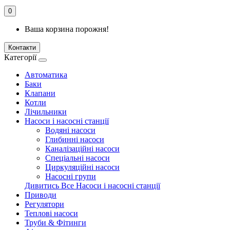
0
Ваша корзина порожня!
Контакти
Категорії
Автоматика
Баки
Клапани
Котли
Лічильники
Насоси і насосні станції
Водяні насоси
Глибинні насоси
Каналізаційні насоси
Спеціальні насоси
Циркуляційні насоси
Насосні групи
Дивитись Все Насоси і насосні станції
Приводи
Регулятори
Теплові насоси
Труби & Фітинги