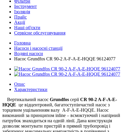
Фільтри
Інструмент
Ізоляція
Прайс
Акції
Наші об'єкти
Сервісне обслуговування
Головна
Насоси і насосні станції
Водяні насоси
Насос Grundfos CR 90-2 A-F-A-E-HQQE 96124077
Опис
Характеристики
Вертикальний насос
Grundfos
серії
CR 90-2 A-F-A-E-
HQQE
це відцентровий, багатоступінчастий насос з
торцевим ущільненням валу A-F-A-E-HQQE. Насос
виконаний за принципом inline – всмоктуючий і напірний
патрубок знаходиться на одній лінії. Дана конструкція
дозволяє монтувати пристрій в прямий трубопровід і
забезпечує максимальну компактність в порівнянні з