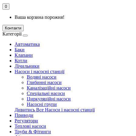
0
Ваша корзина порожня!
Контакти
Категорії
Автоматика
Баки
Клапани
Котли
Лічильники
Насоси і насосні станції
Водяні насоси
Глибинні насоси
Каналізаційні насоси
Спеціальні насоси
Циркуляційні насоси
Насосні групи
Дивитись Все Насоси і насосні станції
Приводи
Регулятори
Теплові насоси
Труби & Фітинги