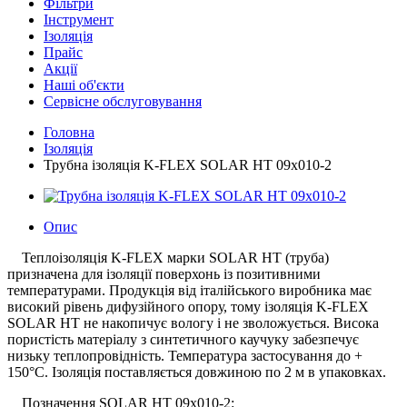
Фільтри
Інструмент
Ізоляція
Прайс
Акції
Наші об'єкти
Сервісне обслуговування
Головна
Ізоляція
Трубна ізоляція K-FLEX SOLAR HT 09x010-2
Опис
Теплоізоляція K-FLEX марки SOLAR HT (труба)
призначена для ізоляції поверхонь із позитивними
температурами. Продукція від італійського виробника має
високий рівень дифузійного опору, тому ізоляція K-FLEX
SOLAR HT не накопичує вологу і не зволожується. Висока
пористість матеріалу з синтетичного каучуку забезпечує
низьку теплопровідність. Температура застосування до +
150°С. Ізоляція поставляється довжиною по 2 м в упаковках.
Позначення SOLAR HT 09x010-2: