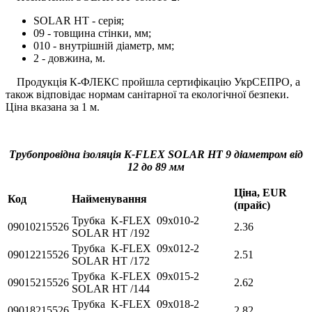
SOLAR HT - серія;
09 - товщина стінки, мм;
010 - внутрішній діаметр, мм;
2 - довжина, м.
Продукція К-ФЛЕКС пройшла сертифікацію УкрСЕПРО, а
також відповідає нормам санітарної та екологічної безпеки.
Ціна вказана за 1 м.
Трубопровідна ізоляція K-FLEX SOLAR HT 9 діаметром від
12 до 89 мм
Ціна, EUR
Код
Найменування
(прайс)
Трубка K-FLEX 09x010-2
09010215526
2.36
SOLAR HT /192
Трубка K-FLEX 09x012-2
09012215526
2.51
SOLAR HT /172
Трубка K-FLEX 09x015-2
09015215526
2.62
SOLAR HT /144
Трубка K-FLEX 09x018-2
09018215526
2.82