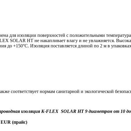
ачена для изоляции поверхностей
c
положительными температур
FLEX
SOLAR HT
не накапливает влагу и не увлажняется. Высока
ения
до +1
5
0
°
С
. Изоляция поставляется
длиной по 2 м
в
упаковка
соответствует нормам санитарной и экологической безопаснос
проводная изоляция K-FLEX SOLAR HT 9 диаметром от 10 до
 EUR (прайс)