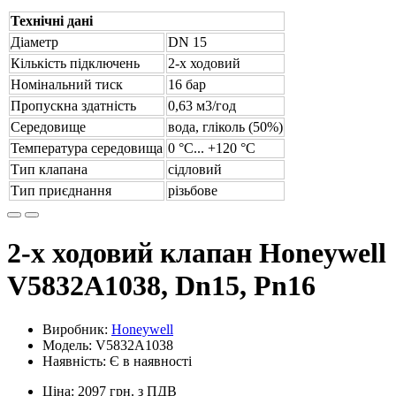
Технічні дані
Діаметр
DN 15
Кількість підключень
2-х ходовий
Номінальний тиск
16 бар
Пропускна здатність
0,63 м3/год
Середовище
вода, гліколь (50%)
Температура середовища
0 °С... +120 °С
Тип клапана
сідловий
Тип приєднання
різьбове
2-х ходовий клапан Honeywell
V5832A1038, Dn15, Pn16
Виробник:
Honeywell
Модель: V5832A1038
Наявність: Є в наявності
Ціна: 2097 грн. з ПДВ