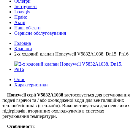
Фільтри
Інструмент
Ізоляція
Прайс
Акції
Наші об'єкти
Сервісне обслуговування
Головна
Клапани
2-х ходовий клапан Honeywell V5832A1038, Dn15, Pn16
Опис
Характеристики
Honewell
серії
V5832A1038
застосовується для регулювання
подачі гарячої та / або охолодженої води для вентиляційних
теплообмінників (фен-койл). Використовується для невеликих
підігрівачів, вторинних охолоджувачів в системах
регулювання температури.
Особливості
: