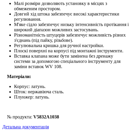
Малі розміри дозволяють установку в місцях з
обмеженим простором.
Довгий хід штока забезпечує високі характеристики
регулювання.
М'яке сідло забезпечує низьку інтенсивність протікання і
широкий діапазон можливих застосувань.
Різноманітність штуцерів забезпечує можливість різних
з'єднань (під пайку, різьбове).
Регулювальна кришка для ручної настройки.
Плоскі поверхні на корпусі під монтажні інструменти.
Вставка клапана може бути замінена без дренажу
системи за допомогою спеціального інструменту для
заміни вставок WV 108.
Матеріали:
Корпус: латунь.
Шток: нержавіюча сталь.
Плунжер: латунь.
№ продукта:
V5832A1038
Детальна документація