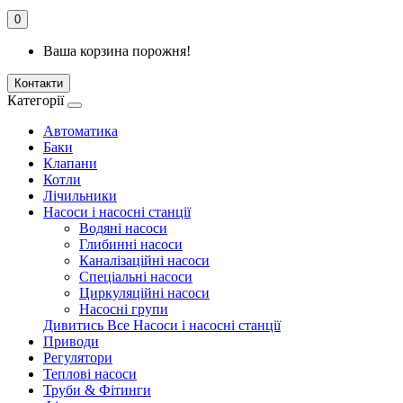
0
Ваша корзина порожня!
Контакти
Категорії
Автоматика
Баки
Клапани
Котли
Лічильники
Насоси і насосні станції
Водяні насоси
Глибинні насоси
Каналізаційні насоси
Спеціальні насоси
Циркуляційні насоси
Насосні групи
Дивитись Все Насоси і насосні станції
Приводи
Регулятори
Теплові насоси
Труби & Фітинги