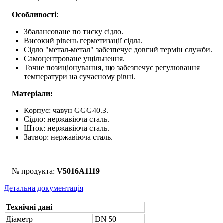
Особливості
:
Збалансоване по тиску сідло.
Високий рівень герметизації сідла.
Сідло "метал-метал" забезпечує довгий термін служби.
Самоцентроване ущільнення.
Точне позиціонування, що забезпечує регулювання
температури на сучасному рівні.
Матеріали:
Корпус: чавун GGG40.3.
Сідло: нержавіюча сталь.
Шток: нержавіюча сталь.
Затвор: нержавіюча сталь.
№ продукта:
V5016A1119
Детальна документація
Технічні дані
Діаметр
DN 50