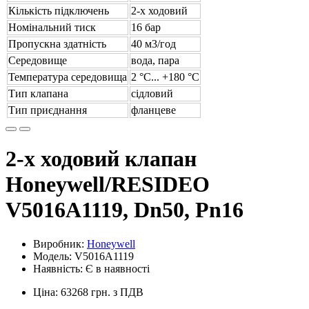
Кількість підключень
2-х ходовий
Номінальний тиск
16 бар
Пропускна здатність
40 м3/год
Середовище
вода, пара
Температура середовища
2 °С... +180 °С
Тип клапана
сідловий
Тип приєднання
фланцеве
2-х ходовий клапан
Honeywell/RESIDEO
V5016A1119, Dn50, Pn16
Виробник:
Honeywell
Модель: V5016A1119
Наявність: Є в наявності
Ціна: 63268 грн. з ПДВ