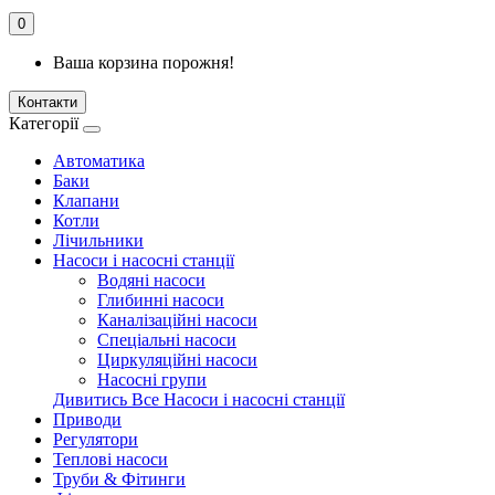
0
Ваша корзина порожня!
Контакти
Категорії
Автоматика
Баки
Клапани
Котли
Лічильники
Насоси і насосні станції
Водяні насоси
Глибинні насоси
Каналізаційні насоси
Спеціальні насоси
Циркуляційні насоси
Насосні групи
Дивитись Все Насоси і насосні станції
Приводи
Регулятори
Теплові насоси
Труби & Фітинги