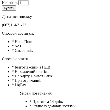
Кількість
Купити
Дізнатися знижку
(067)114-21-23
Способи доставки:
* Нова Пошта;
* SAT;
* Самовивіз.
Способи оплати:
* Безготівковий з ПДВ;
* Накладений платіж;
* На карту Приват Банк;
* При отриманні;
* LiqPay.
Умови повернення:
* Протягом 14 днів;
* Згідно із домовленостями.