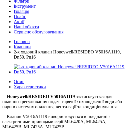
Фільтри
Інструмент
Ізоляція
Прайс
Акції
Наші об'єкти
Сервісне обслуговування
Головна
Клапани
2-х ходовий клапан Honeywell/RESIDEO V5016A1119,
Dn50, Pn16
Опис
Характеристики
Honeywell/RESIDEO V5016A1119
застосовується для
плавного регулювання подачі гарячої / охолодженої води або
пари в системах опалення, вентиляції та кондиціонування.
Клапан V5016A1119 використовується в поєднанні з
електричними приводами серії ML6420A, ML6425A,
ML6425B, ML7425A, ML7425B.