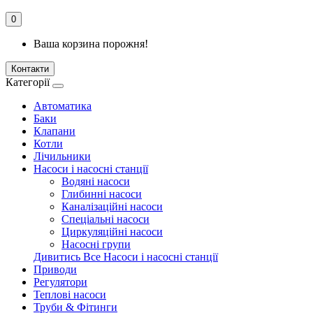
0
Ваша корзина порожня!
Контакти
Категорії
Автоматика
Баки
Клапани
Котли
Лічильники
Насоси і насосні станції
Водяні насоси
Глибинні насоси
Каналізаційні насоси
Спеціальні насоси
Циркуляційні насоси
Насосні групи
Дивитись Все Насоси і насосні станції
Приводи
Регулятори
Теплові насоси
Труби & Фітинги