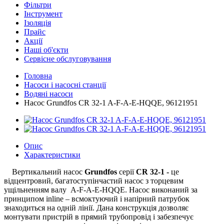
Фільтри
Інструмент
Ізоляція
Прайс
Акції
Наші об'єкти
Сервісне обслуговування
Головна
Насоси і насосні станції
Водяні насоси
Насос Grundfos CR 32-1 A-F-A-E-HQQE, 96121951
Опис
Характеристики
Вертикальний насос
Grundfos
серії
CR 32-1 -
це
відцентровий, багатоступінчастий насос з торцевим
ущільненням валу A-F-A-E-HQQE. Насос виконаний за
принципом inline – всмоктуючий і напірний патрубок
знаходиться на одній лінії. Дана конструкція дозволяє
монтувати пристрій в прямий трубопровід і забезпечує