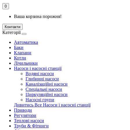
0
Ваша корзина порожня!
Контакти
Категорії
Автоматика
Баки
Клапани
Котли
Лічильники
Насоси і насосні станції
Водяні насоси
Глибинні насоси
Каналізаційні насоси
Спеціальні насоси
Циркуляційні насоси
Насосні групи
Дивитись Все Насоси і насосні станції
Приводи
Регулятори
Теплові насоси
Труби & Фітинги