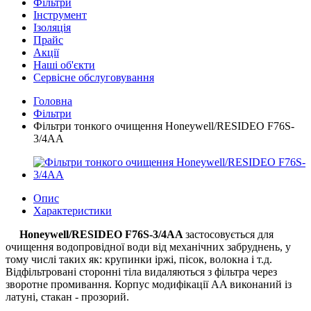
Фільтри
Інструмент
Ізоляція
Прайс
Акції
Наші об'єкти
Сервісне обслуговування
Головна
Фільтри
Фільтри тонкого очищення Honeywell/RESIDEO F76S-
3/4AA
Опис
Характеристики
Honeywell/RESIDEO
F76S-3/4AA
застосовується для
очищення водопровідної води від механічних забруднень, у
тому числі таких як: крупинки іржі, пісок, волокна і т.д.
Відфільтровані сторонні тіла видаляються з фільтра через
зворотне промивання. Корпус модифікації AA виконаний із
латуні, стакан - прозорий.