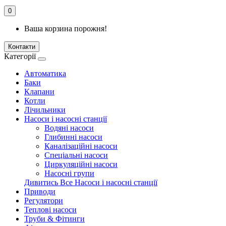
0
Ваша корзина порожня!
Контакти
Категорії
Автоматика
Баки
Клапани
Котли
Лічильники
Насоси і насосні станції
Водяні насоси
Глибинні насоси
Каналізаційні насоси
Спеціальні насоси
Циркуляційні насоси
Насосні групи
Дивитись Все Насоси і насосні станції
Приводи
Регулятори
Теплові насоси
Труби & Фітинги