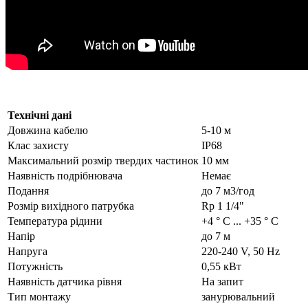
Технічні дані
Довжина кабелю
5-10 м
Клас захисту
IP68
Максимальний розмір твердих частинок
10 мм
Наявність подрібнювача
Немає
Подання
до 7 м3/год
Розмір вихідного патрубка
Rp 1 1/4"
Температура рідини
+4 ° С ... +35 ° С
Напір
до 7 м
Напруга
220-240 V, 50 Hz
Потужність
0,55 кВт
Наявність датчика рівня
На запит
Тип монтажу
занурювальний