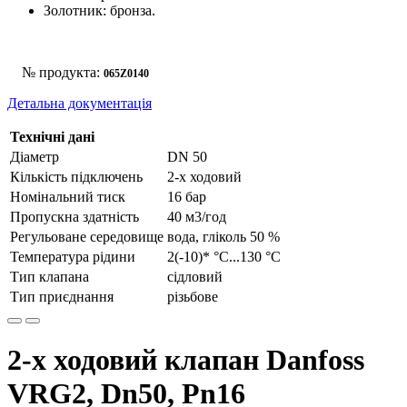
Золотник: бронза.
№ продукта:
065Z0140
Детальна документація
Технічні дані
Діаметр
DN 50
Кількість підключень
2-х ходовий
Номінальний тиск
16 бар
Пропускна здатність
40 м3/год
Регульоване середовище
вода, гліколь 50 %
Температура рідини
2(-10)* °С...130 °С
Тип клапана
сідловий
Тип приєднання
різьбове
2-х ходовий клапан Danfoss
VRG2, Dn50, Pn16