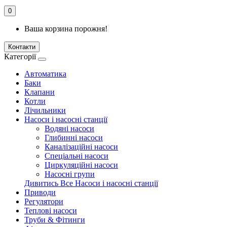
0
Ваша корзина порожня!
Контакти
Категорії
Автоматика
Баки
Клапани
Котли
Лічильники
Насоси і насосні станції
Водяні насоси
Глибинні насоси
Каналізаційні насоси
Спеціальні насоси
Циркуляційні насоси
Насосні групи
Дивитись Все Насоси і насосні станції
Приводи
Регулятори
Теплові насоси
Труби & Фітинги