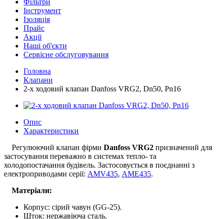
Фільтри
Інструмент
Ізоляція
Прайс
Акції
Наші об'єкти
Сервісне обслуговування
Головна
Клапани
2-х ходовий клапан Danfoss VRG2, Dn50, Pn16
Опис
Характеристики
Регулюючий клапан фірми
Danfoss VRG2
призначений для
застосування переважно в системах тепло- та
холодопостачання будівель. Застосовується в поєднанні з
електроприводами серії:
AMV435
,
AME435
.
Матеріали:
Корпус: сірий чавун (GG-25).
Шток: нержавіюча сталь.