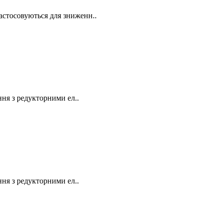
застосовуються для зниженн..
я з редукторними ел..
я з редукторними ел..