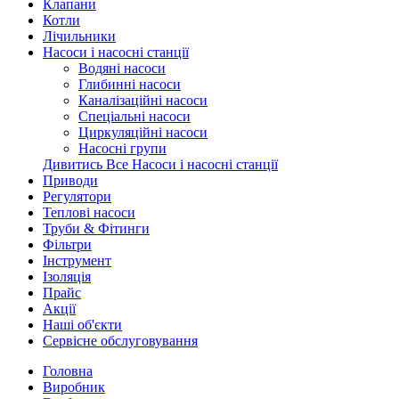
Клапани
Котли
Лічильники
Насоси і насосні станції
Водяні насоси
Глибинні насоси
Каналізаційні насоси
Спеціальні насоси
Циркуляційні насоси
Насосні групи
Дивитись Все Насоси і насосні станції
Приводи
Регулятори
Теплові насоси
Труби & Фітинги
Фільтри
Інструмент
Ізоляція
Прайс
Акції
Наші об'єкти
Сервісне обслуговування
Головна
Виробник