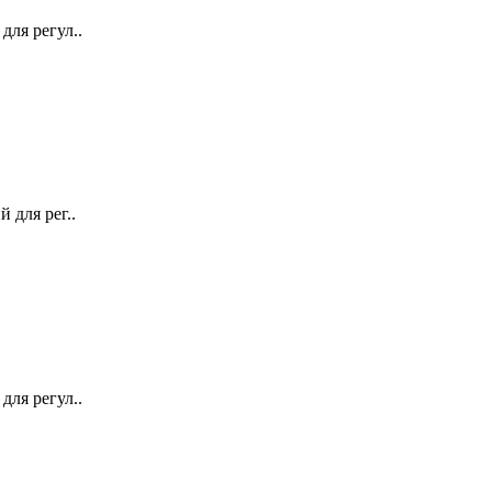
ля регул..
 для рег..
ля регул..