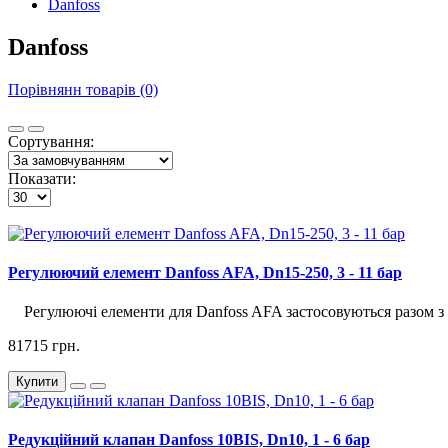
Danfoss
Danfoss
Порівнянн товарів (0)
Сортування:
Показати:
Регулюючий елемент Danfoss AFA, Dn15-250, 3 - 11 бар
Регулюючі елементи для Danfoss AFA застосовуються разом з
81715 грн.
Купити
Редукційний клапан Danfoss 10BIS, Dn10, 1 - 6 бар