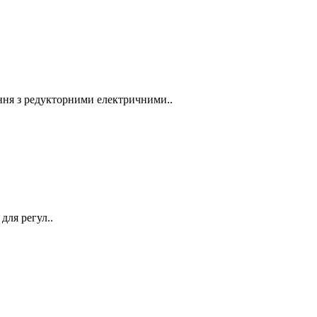
ня з редукторними електричними..
ля регул..