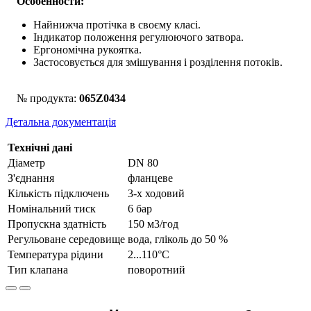
Особенности:
Найнижча протічка в своєму класі.
Індикатор положення регулюючого затвора.
Ергономічна рукоятка.
Застосовується для змішування і розділення потоків.
№ продукта:
065Z0434
Детальна документація
Технічні дані
Діаметр
DN 80
З'єднання
фланцеве
Кількість підключень
3-х ходовий
Номінальний тиск
6 бар
Пропускна здатність
150 м3/год
Регульоване середовище
вода, гліколь до 50 %
Температура рідини
2...110°С
Тип клапана
поворотний