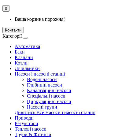
0
Ваша корзина порожня!
Контакти
Категорії
Автоматика
Баки
Клапани
Котли
Лічильники
Насоси і насосні станції
Водяні насоси
Глибинні насоси
Каналізаційні насоси
Спеціальні насоси
Циркуляційні насоси
Насосні групи
Дивитись Все Насоси і насосні станції
Приводи
Регулятори
Теплові насоси
Труби & Фітинги