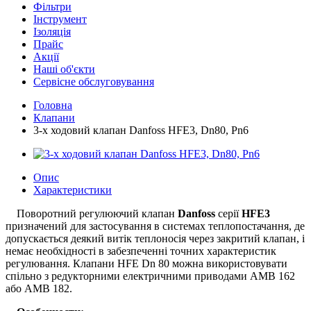
Фільтри
Інструмент
Ізоляція
Прайс
Акції
Наші об'єкти
Сервісне обслуговування
Головна
Клапани
3-х ходовий клапан Danfoss HFE3, Dn80, Pn6
Опис
Характеристики
Поворотний регулюючий клапан
Danfoss
серії
HFE3
призначений для застосування в системах теплопостачання, де
допускається деякий витік теплоносія через закритий клапан, і
немає необхідності в забезпеченні точних характеристик
регулювання. Клапани HFE Dn 80 можна використовувати
спільно з редукторними електричними приводами AMB 162
або AMB 182.