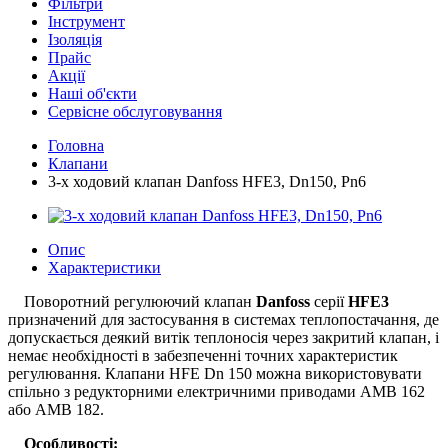
Фільтри
Інструмент
Ізоляція
Прайс
Акції
Наші об'єкти
Сервісне обслуговування
Головна
Клапани
3-х ходовий клапан Danfoss HFE3, Dn150, Pn6
Опис
Характеристики
Поворотний регулюючий клапан
Danfoss
серії
HFE3
призначений для застосування в системах теплопостачання, де
допускається деякий витік теплоносія через закритий клапан, і
немає необхідності в забезпеченні точних характеристик
регулювання. Клапани HFE Dn 150 можна використовувати
спільно з редукторними електричними приводами AMB 162
або AMB 182.
Особливості: