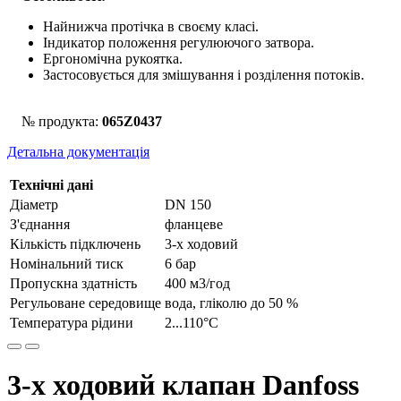
Найнижча протічка в своєму класі.
Індикатор положення регулюючого затвора.
Ергономічна рукоятка.
Застосовується для змішування і розділення потоків.
№ продукта:
065Z0437
Детальна документація
Технічні дані
Діаметр
DN 150
З'єднання
фланцеве
Кількість підключень
3-х ходовий
Номінальний тиск
6 бар
Пропускна здатність
400 м3/год
Регульоване середовище
вода, гліколю до 50 %
Температура рідини
2...110°С
3-х ходовий клапан Danfoss