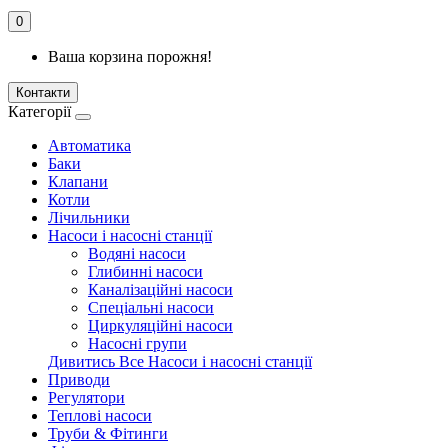
0
Ваша корзина порожня!
Контакти
Категорії
Автоматика
Баки
Клапани
Котли
Лічильники
Насоси і насосні станції
Водяні насоси
Глибинні насоси
Каналізаційні насоси
Спеціальні насоси
Циркуляційні насоси
Насосні групи
Дивитись Все Насоси і насосні станції
Приводи
Регулятори
Теплові насоси
Труби & Фітинги