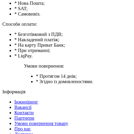
* Нова Пошта;
* SAT;
* Самовивіз.
Способи оплати:
* Безготівковий з ПДВ;
* Накладений платіж;
* На карту Приват Банк;
* При отриманні;
* LiqPay.
Умови повернення:
* Протягом 14 днів;
* Згідно із домовленостями.
Інформація
Інжиніринг
Вакансії
Контакти
Партнери
Умови повернення товару
Про нас