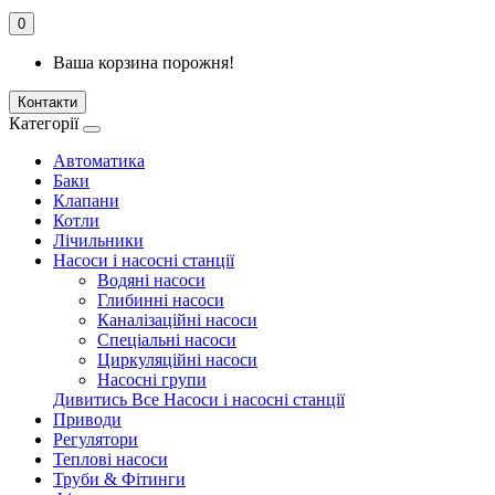
0
Ваша корзина порожня!
Контакти
Категорії
Автоматика
Баки
Клапани
Котли
Лічильники
Насоси і насосні станції
Водяні насоси
Глибинні насоси
Каналізаційні насоси
Спеціальні насоси
Циркуляційні насоси
Насосні групи
Дивитись Все Насоси і насосні станції
Приводи
Регулятори
Теплові насоси
Труби & Фітинги