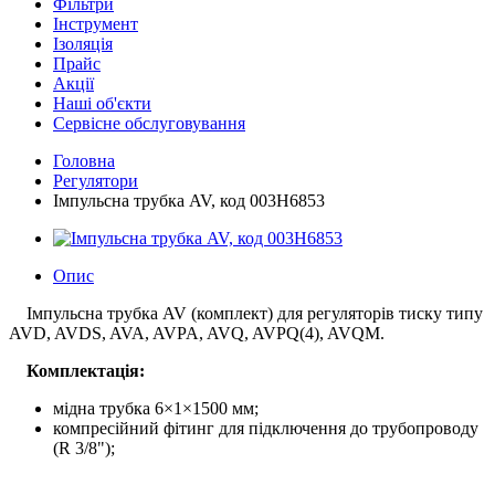
Фільтри
Інструмент
Ізоляція
Прайс
Акції
Наші об'єкти
Сервісне обслуговування
Головна
Регулятори
Імпульсна трубка AV, код 003H6853
Опис
Імпульсна трубка AV (комплект) для регуляторів тиску типу
AVD, AVDS, AVA, AVPA, AVQ, AVPQ(4), AVQM.
Комплектація:
мідна трубка 6×1×1500 мм;
компресійний фітинг для підключення до трубопроводу
(R 3/8");