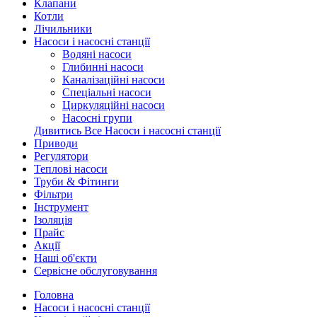
Клапани
Котли
Лічильники
Насоси і насосні станції
Водяні насоси
Глибинні насоси
Каналізаційні насоси
Спеціальні насоси
Циркуляційні насоси
Насосні групи
Дивитись Все Насоси і насосні станції
Приводи
Регулятори
Теплові насоси
Труби & Фітинги
Фільтри
Інструмент
Ізоляція
Прайс
Акції
Наші об'єкти
Сервісне обслуговування
Головна
Насоси і насосні станції