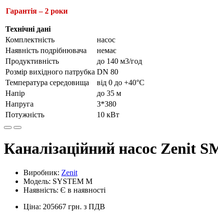
Гарантія – 2 роки
Технічні дані
Комплектність
насос
Наявність подрібнювача
немає
Продуктивність
до 140 м3/год
Розмір вихідного патрубка
DN 80
Температура середовища
від 0 до +40°С
Напір
до 35 м
Напруга
3*380
Потужність
10 кВт
Каналізаційний насос Zenit S
Виробник:
Zenit
Модель: SYSTEM M
Наявність: Є в наявності
Ціна: 205667 грн. з ПДВ