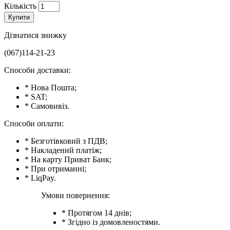
Кількість
Купити
Дізнатися знижку
(067)114-21-23
Способи доставки:
* Нова Пошта;
* SAT;
* Самовивіз.
Способи оплати:
* Безготівковий з ПДВ;
* Накладений платіж;
* На карту Приват Банк;
* При отриманні;
* LiqPay.
Умови повернення:
* Протягом 14 днів;
* Згідно із домовленостями.