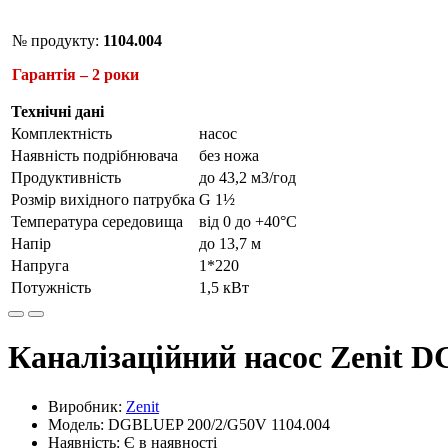
№ продукту:
1104.004
Гарантія – 2 роки
Технічні дані
Комплектність
насос
Наявність подрібнювача
без ножа
Продуктивність
до 43,2 м3/год
Розмір вихідного патрубка
G 1½
Температура середовища
від 0 до +40°С
Напір
до 13,7 м
Напруга
1*220
Потужність
1,5 кВт
Каналізаційний насос Zenit
Виробник:
Zenit
Модель: DGBLUEP 200/2/G50V 1104.004
Наявність: Є в наявності