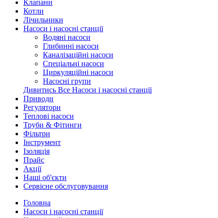
Клапани
Котли
Лічильники
Насоси і насосні станції
Водяні насоси
Глибинні насоси
Каналізаційні насоси
Спеціальні насоси
Циркуляційні насоси
Насосні групи
Дивитись Все Насоси і насосні станції
Приводи
Регулятори
Теплові насоси
Труби & Фітинги
Фільтри
Інструмент
Ізоляція
Прайс
Акції
Наші об'єкти
Сервісне обслуговування
Головна
Насоси і насосні станції