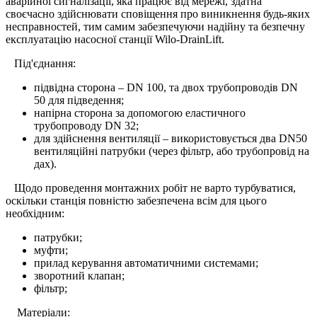
аварійної сигналізації, яка працює від мережі, здатна
своєчасно здійснювати сповіщення про виникнення будь-яких
несправностей, тим самим забезпечуючи надійну та безпечну
експлуатацію насосної станції Wilo-DrainLift.
Під'єднання:
підвідна сторона – DN 100, та двох трубопроводів DN
50 для підведення;
напірна сторона за допомогою еластичного
трубопроводу DN 32;
для здійснення вентиляції – використовується два DN50
вентиляційні патрубки (через фільтр, або трубопровід на
дах).
Щодо проведення монтажних робіт не варто турбуватися,
оскільки станція повністю забезпечена всім для цього
необхідним:
патрубки;
муфти;
прилад керування автоматичними системами;
зворотний клапан;
фільтр;
Матеріали: