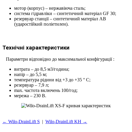
мотор (корпус) – нержавіюча сталь;
система гідравліки – синтетичний матеріал GF 30;
резервуар станції – синтетичний матеріал AB
(ударостійкий поліетилен).
Технічні характеристики
Параметри відповідно до максимальної конфігурації
:
витрата – до 8,5 м3/година;
напір – до 5,5 м;
температура рідини від +3 до +35 ° С;
резервуар – 7,9 л;
max. частота включень 100/год;
мережа – 230 В.
← Wilo-DrainLift S
|
Wilo-DrainLift KH →