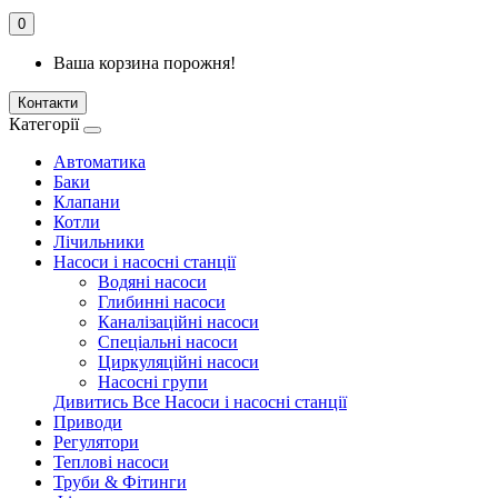
0
Ваша корзина порожня!
Контакти
Категорії
Автоматика
Баки
Клапани
Котли
Лічильники
Насоси і насосні станції
Водяні насоси
Глибинні насоси
Каналізаційні насоси
Спеціальні насоси
Циркуляційні насоси
Насосні групи
Дивитись Все Насоси і насосні станції
Приводи
Регулятори
Теплові насоси
Труби & Фітинги