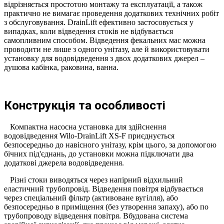
відрізняється простотою монтажу та експлуатації, а також
практично не вимагає проведення додаткових технічних робіт
з обслуговування.
DrainLift ефективно застосовується у
випадках, коли відведення стоків не відбувається
самопливним способом. Відведення фекальних мас можна
проводити не лише з одного унітазу, але й використовувати
установку для водовідведення з двох додаткових джерел –
душова кабінка, раковина, ванна.
Конструкція та особливості
Компактна насосна установка для здійснення
водовідведення Wilo-DrainLift XS-F приєднується
безпосередньо до навісного унітазу, крім цього, за допомогою
бічних під'єднань, до установки можна підключати два
додаткові джерела водовідведення.
Різні стоки виводяться через напірний відхильний
еластичний трубопровід. Відведення повітря відбувається
через спеціальний фільтр (активоване вугілля), або
безпосередньо в приміщення (без утворення запаху), або по
трубопроводу відведення повітря. Вбудована система