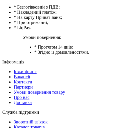
* Безготівковий з ПДВ;
* Накладений платіж;
* На карту Приват Банк;
* При отриманні;
* LiqPay.
Умови повернення:
* Протягом 14 днів;
* Згідно із домовленостями.
Інформація
Інжиніринг
Вакансії
Контакти
Партнери
Умови повернення товару
Про нас
Доставка
Служба підтримки
Зворотній зв'язок
Каталог товарів