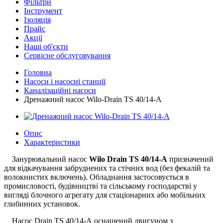
Фільтри
Інструмент
Ізоляція
Прайс
Акції
Наші об'єкти
Сервісне обслуговування
Головна
Насоси і насосні станції
Каналізаційні насоси
Дренажний насос Wilo-Drain TS 40/14-А
Опис
Характеристики
Занурювальний насос
Wilo Drain TS 40/14-А
призначений
для відкачування забруднених та стічних вод (без фекалій та
волокнистих включень). Обладнання застосовується в
промисловості, будівництві та сільському господарстві у
вигляді блочного агрегату для стаціонарних або мобільних
глибинних установок.
Насос Drain TS 40/14-А оснащений двигуном з