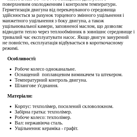
поверхневим охолодженням і контролем температури.
Герметизація двигуна від перекачуваного середовища
здійснюється за рахунок торцевого змінного ущільнення і
манжетного ущільнення з боку двигуна, а також
ущільнювальної камери, заповненої маслом, що дозволяє
відводити тепло через теплообмінник в зовнішнє середовище і
тривалий час експлуатувати насос. Якщо двигун занурений
не повністю, експлуатація відбувається в короткочасному
режимі.
Особливості:
Робоче колесо одноканальне.
Оснащений поплавцевим вимикачем та штекером.
Температурний контроль двигуна.
Шлангове з'єднання.
Матеріали:
Корпус: техполімер, посилений скловолокном.
Забірна гратка: техполімер.
Робоче колесо: техполімер.
Вал: нержавіюча сталь.
Ущільнення: кераміка - графіт.