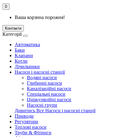
0
Ваша корзина порожня!
Контакти
Категорії
Автоматика
Баки
Клапани
Котли
Лічильники
Насоси і насосні станції
Водяні насоси
Глибинні насоси
Каналізаційні насоси
Спеціальні насоси
Циркуляційні насоси
Насосні групи
Дивитись Все Насоси і насосні станції
Приводи
Регулятори
Теплові насоси
Труби & Фітинги