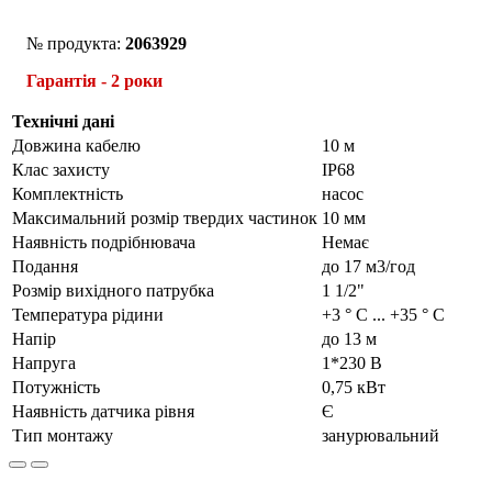
№ продукта:
2063929
Гарантія - 2 роки
Технічні дані
Довжина кабелю
10 м
Клас захисту
IP68
Комплектність
насос
Максимальний розмір твердих частинок
10 мм
Наявність подрібнювача
Немає
Подання
до 17 м3/год
Розмір вихідного патрубка
1 1/2"
Температура рідини
+3 ° С ... +35 ° С
Напір
до 13 м
Напруга
1*230 В
Потужність
0,75 кВт
Наявність датчика рівня
Є
Тип монтажу
занурювальний