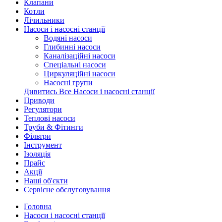
Клапани
Котли
Лічильники
Насоси і насосні станції
Водяні насоси
Глибинні насоси
Каналізаційні насоси
Спеціальні насоси
Циркуляційні насоси
Насосні групи
Дивитись Все Насоси і насосні станції
Приводи
Регулятори
Теплові насоси
Труби & Фітинги
Фільтри
Інструмент
Ізоляція
Прайс
Акції
Наші об'єкти
Сервісне обслуговування
Головна
Насоси і насосні станції