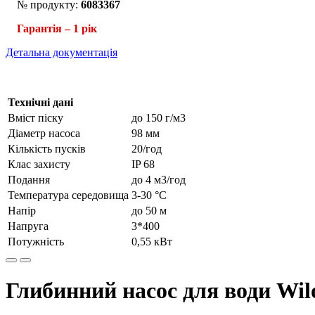
№ продукту:
6083367
Гарантія – 1 рік
Детальна документація
Технічні дані
Вміст піску
до 150 г/м3
Діаметр насоса
98 мм
Кількість пусків
20/год
Клас захисту
IP 68
Подання
до 4 м3/год
Температура середовища
3-30 °C
Напір
до 50 м
Напруга
3*400
Потужність
0,55 кВт
Глибинний насос для води Wil