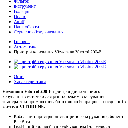
Фільтри
Інструмент
Ізоляція
Прайс
Акції
Наші об'єкти
Сервісне обслуговування
Головна
Автоматика
Пристрій керування Viessmann Vitotrol 200-E
Опис
Характеристики
Viessmann Vitotrol 200-E
пристрій дистанційного
керування системою для різних режимів керування
температури приміщення або теплоносія працює в поєднанні з
котлами
VITODENS.
Кабельний пристрій дистанційного керування (абонент
PlusBus).
Графічний дисплей з підсвічуванням і текстовою