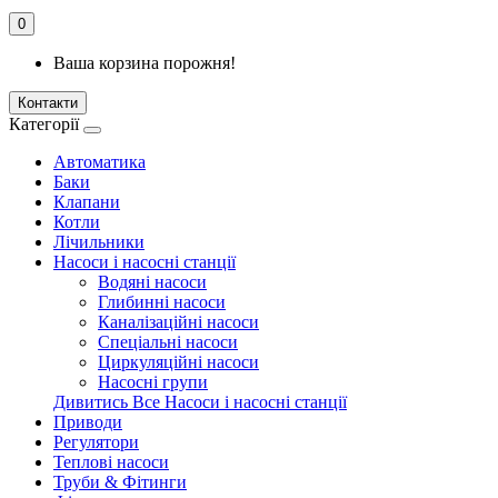
0
Ваша корзина порожня!
Контакти
Категорії
Автоматика
Баки
Клапани
Котли
Лічильники
Насоси і насосні станції
Водяні насоси
Глибинні насоси
Каналізаційні насоси
Спеціальні насоси
Циркуляційні насоси
Насосні групи
Дивитись Все Насоси і насосні станції
Приводи
Регулятори
Теплові насоси
Труби & Фітинги