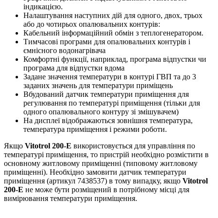
індикацією.
Налаштування наступних дій для одного, двох, трьох
або до чотирьох опалювальних контурів:
Кабельний інформаційний обмін з теплогенератором.
Тимчасові програми для опалювальних контурів і
ємнісного водонагрівача
Комфортні функції, наприклад, програма відпустки чи
програма для відпустки вдома
Задане значення температури в контурі ГВП та до 3
заданих значень для температури приміщень
Вбудований датчик температури приміщення для
регулювання по температурі приміщення (тільки для
одного опалювального контуру зі змішувачем)
На дисплеї відображаються зовнішня температура,
температура приміщення і режими роботи.
Якщо
Vitotrol 200-E
використовується для управління по
температурі приміщення, то пристрій необхідно розмістити в
основному житловому приміщенні (типовому житловому
приміщенні). Необхідно замовити датчик температури
приміщення (артикул 7438537) в тому випадку, якщо
Vitotrol
200-E
не може бути розміщений в потрібному місці для
вимірювання температури приміщення.