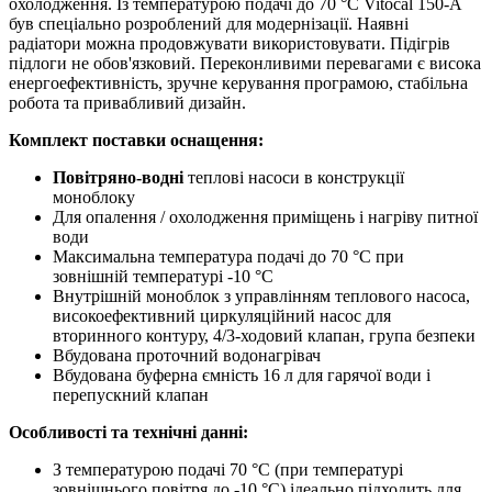
охолодження. Із температурою подачі до 70 °C Vitocal 150-A
був спеціально розроблений для модернізації. Наявні
радіатори можна продовжувати використовувати. Підігрів
підлоги не обов'язковий. Переконливими перевагами є висока
енергоефективність, зручне керування програмою, стабільна
робота та привабливий дизайн.
Комплект поставки оснащення:
Повітряно-водні
теплові насоси в конструкції
моноблоку
Для опалення / охолодження приміщень і нагріву питної
води
Максимальна температура подачі до 70 °C при
зовнішній температурі -10 °C
Внутрішній моноблок з управлінням теплового насоса,
високоефективний циркуляційний насос для
вторинного контуру, 4/3-ходовий клапан, група безпеки
Вбудована проточний водонагрівач
Вбудована буферна ємність 16 л для гарячої води і
перепускний клапан
Особливості та технічні данні:
З температурою подачі 70 °C (при температурі
зовнішнього повітря до -10 °C) ідеально підходить для