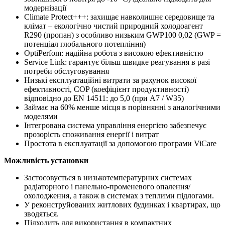
модернізації
Climate Protect+++: захищає навколишнє середовище та
клімат – екологічно чистий природний холодоагент
R290 (пропан) з особливо низьким GWP100 0,02 (GWP =
потенціал глобального потепління)
OptiPerfom: надійна робота з високою ефективністю
Service Link: гарантує більш швидке реагування в разі
потреби обслуговування
Низькі експлуатаційні витрати за рахунок високої
ефективності, COP (коефіцієнт продуктивності)
відповідно до EN 14511: до 5,0 (при A7 / W35)
Займає на 60% менше місця в порівнянні з аналогічними
моделями
Інтегрована система управління енергією забезпечує
прозорість споживання енергії і витрат
Простота в експлуатації за допомогою програми ViCare
Можливість установки
Застосовується в низькотемпературних системах
радіаторного і панельно-променевого опалення/
охолодження, а також в системах з теплими підлогами.
У реконструйованих житлових будинках і квартирах, що
зводяться.
Підходить для використання в компактних