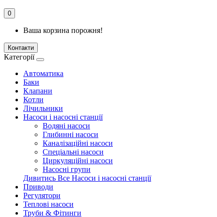
0
Ваша корзина порожня!
Контакти
Категорії
Автоматика
Баки
Клапани
Котли
Лічильники
Насоси і насосні станції
Водяні насоси
Глибинні насоси
Каналізаційні насоси
Спеціальні насоси
Циркуляційні насоси
Насосні групи
Дивитись Все Насоси і насосні станції
Приводи
Регулятори
Теплові насоси
Труби & Фітинги