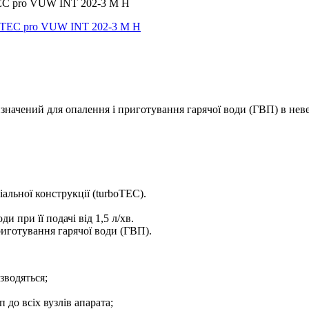
oTEC pro VUW INT 202-3 M H
значений для опалення і приготування гарячої води (ГВП) в нев
альної конструкції (turboTEC).
при її подачі від 1,5 л/хв.
риготування гарячої води (ГВП).
зводяться;
 до всіх вузлів апарата;