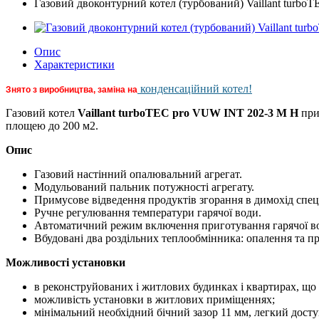
Газовий двоконтурний котел (турбований) Vaillant turb
Опис
Характеристики
конденсаційний котел!
Знято з виробництва, заміна на
Газовий котел
Vaillant turboTEC pro VUW INT 202-3 M H
при
площею до 200 м2.
Опис
Газовий настінний опалювальний агрегат.
Модульований пальник потужності агрегату.
Примусове відведення продуктів згорання в димохід спеці
Ручне регулювання температури гарячої води.
Автоматичний режим включення приготування гарячої води 
Вбудовані два роздільних теплообмінника: опалення та п
Можливості установки
в реконструйованих і житлових будинках і квартирах, що 
можливість установки в житлових приміщеннях;
мінімальний необхідний бічний зазор 11 мм, легкий доступ