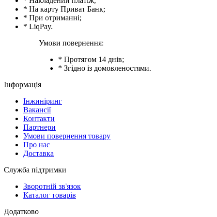
* Накладений платіж;
* На карту Приват Банк;
* При отриманні;
* LiqPay.
Умови повернення:
* Протягом 14 днів;
* Згідно із домовленостями.
Інформація
Інжиніринг
Вакансії
Контакти
Партнери
Умови повернення товару
Про нас
Доставка
Служба підтримки
Зворотній зв'язок
Каталог товарів
Додатково