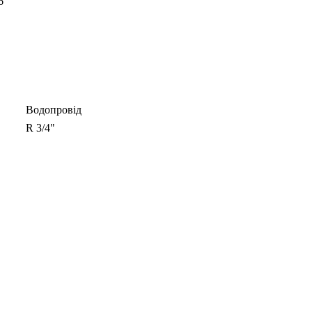
6
Водопровід
R 3/4"