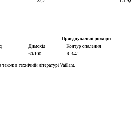
22,7
1,5-9,
Приєднувальні розміри
д
Димохід
Контур опалення
60/100
R 3/4"
також в технічній літературі Vaillant.