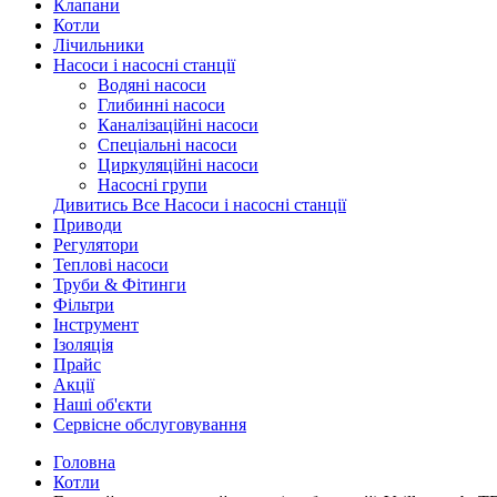
Клапани
Котли
Лічильники
Насоси і насосні станції
Водяні насоси
Глибинні насоси
Каналізаційні насоси
Спеціальні насоси
Циркуляційні насоси
Насосні групи
Дивитись Все Насоси і насосні станції
Приводи
Регулятори
Теплові насоси
Труби & Фітинги
Фільтри
Інструмент
Ізоляція
Прайс
Акції
Наші об'єкти
Сервісне обслуговування
Головна
Котли