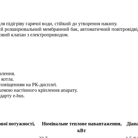
підігріву гарячої води, стійкий до утворення накипу.
тий розширювальний мембранний бак, автоматичний повітровідв
довий клапан з електроприводом.
алення.
 котла.
оповіщенням на РК-дисплеї.
хемою настінного кріплення апарату.
арту e-bus.
ової потужності,
Номінальне теплове навантаження,
Діапа
кВт