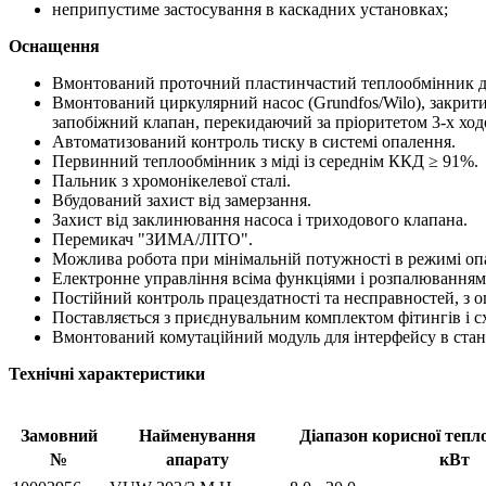
неприпустиме застосування в каскадних установках;
Оснащення
Вмонтований проточний пластинчастий теплообмінник для 
Вмонтований циркулярний насос (Grundfos/Wilo), закри
запобіжний клапан, перекидаючий за пріоритетом 3-х хо
Автоматизований контроль тиску в системі опалення.
Первинний теплообмінник з міді із середнім ККД ≥ 91%.
Пальник з хромонікелевої сталі.
Вбудований захист від замерзання.
Захист від заклинювання насоса і триходового клапана.
Перемикач "ЗИМА/ЛІТО".
Можлива робота при мінімальній потужності в режимі оп
Електронне управління всіма функціями і розпалюванням
Постійний контроль працездатності та несправностей, з 
Поставляється з приєднувальним комплектом фітингів і с
Вмонтований комутаційний модуль для інтерфейсу в станд
Технічні характеристики
Замовний
Найменування
Діапазон корисної тепл
№
апарату
кВт