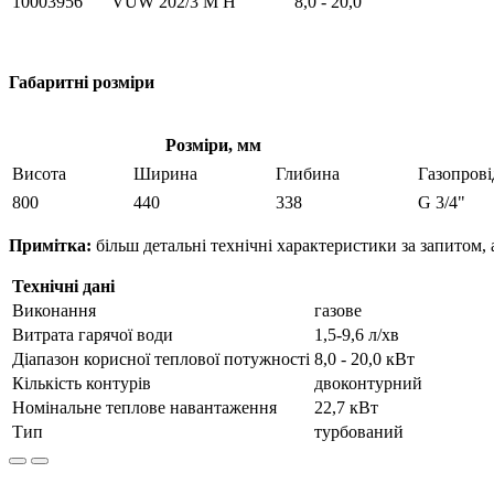
10003956
VUW 202/3 M H
8,0 - 20,0
Габаритні розміри
Розміри, мм
Висота
Ширина
Глибина
Газопрові
800
440
338
G 3/4"
Примітка:
більш детальні технічні характеристики за запитом, а 
Технічні дані
Виконання
газове
Витрата гарячої води
1,5-9,6 л/хв
Діапазон корисної теплової потужності
8,0 - 20,0 кВт
Кількість контурів
двоконтурний
Номінальне теплове навантаження
22,7 кВт
Тип
турбований