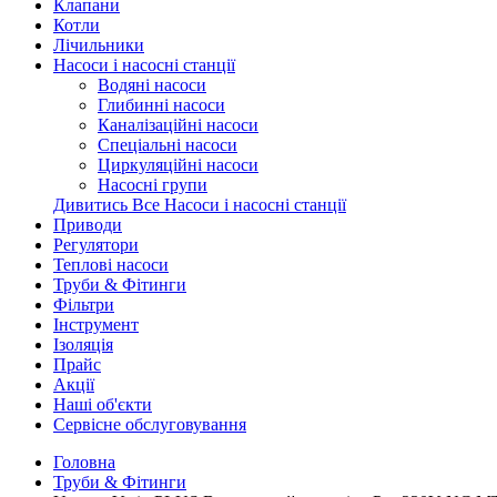
Клапани
Котли
Лічильники
Насоси і насосні станції
Водяні насоси
Глибинні насоси
Каналізаційні насоси
Спеціальні насоси
Циркуляційні насоси
Насосні групи
Дивитись Все Насоси і насосні станції
Приводи
Регулятори
Теплові насоси
Труби & Фітинги
Фільтри
Інструмент
Ізоляція
Прайс
Акції
Наші об'єкти
Сервісне обслуговування
Головна
Труби & Фітинги