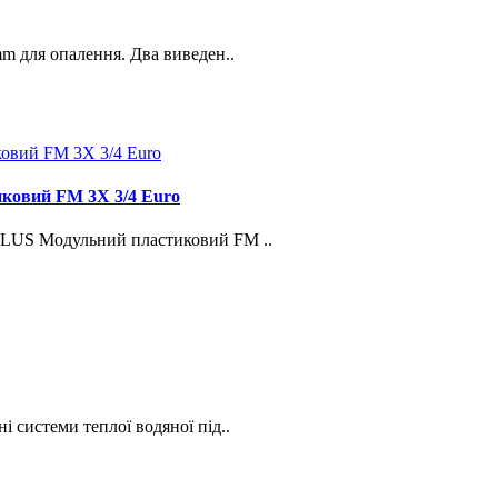
 для опалення. Два виведен..
иковий FM 3X 3/4 Euro
PLUS Модульний пластиковий FM ..
 системи теплої водяної під..