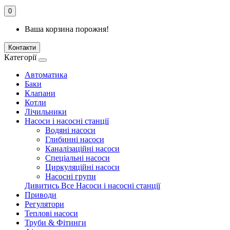
0
Ваша корзина порожня!
Контакти
Категорії
Автоматика
Баки
Клапани
Котли
Лічильники
Насоси і насосні станції
Водяні насоси
Глибинні насоси
Каналізаційні насоси
Спеціальні насоси
Циркуляційні насоси
Насосні групи
Дивитись Все Насоси і насосні станції
Приводи
Регулятори
Теплові насоси
Труби & Фітинги