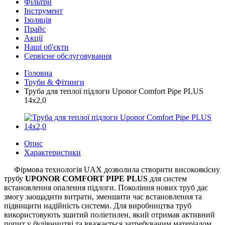
Фільтри
Інструмент
Ізоляція
Прайс
Акції
Наші об'єкти
Сервісне обслуговування
Головна
Труби & Фітинги
Труба для теплої підлоги Uponor Comfort Pipe PLUS
14x2,0
Опис
Характеристики
Фірмова технологія UAX дозволила створити високоякісну
трубу
UPONOR COMFORT PIPE PLUS
для систем
встановлення опалення підлоги. Покоління нових труб дає
змогу заощадити витрати, зменшити час встановлення та
підвищити надійність системи. Для виробництва труб
використовують зшитий поліетилен, який отримав активний
попит у будівництві та вважається затребуваним матеріалом