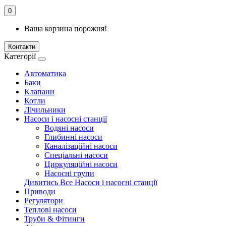
0
Ваша корзина порожня!
Контакти
Категорії
Автоматика
Баки
Клапани
Котли
Лічильники
Насоси і насосні станції
Водяні насоси
Глибинні насоси
Каналізаційні насоси
Спеціальні насоси
Циркуляційні насоси
Насосні групи
Дивитись Все Насоси і насосні станції
Приводи
Регулятори
Теплові насоси
Труби & Фітинги