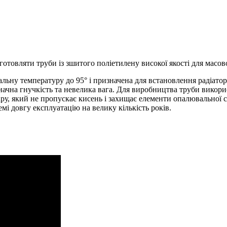
товляти труби із зшитого поліетилену високої якості для масов
ьну температуру до 95° і призначена для встановлення радіато
 значна гнучкість та невелика вага. Для виробництва труби викори
ру, який не пропускає кисень і захищає елементи опалювальної си
мі довгу експлуатацію на велику кількість років.