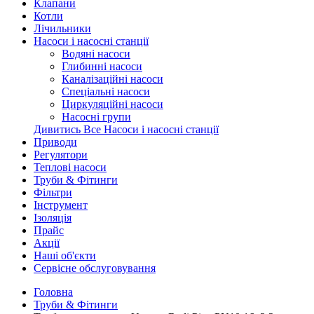
Клапани
Котли
Лічильники
Насоси і насосні станції
Водяні насоси
Глибинні насоси
Каналізаційні насоси
Спеціальні насоси
Циркуляційні насоси
Насосні групи
Дивитись Все Насоси і насосні станції
Приводи
Регулятори
Теплові насоси
Труби & Фітинги
Фільтри
Інструмент
Ізоляція
Прайс
Акції
Наші об'єкти
Сервісне обслуговування
Головна
Труби & Фітинги