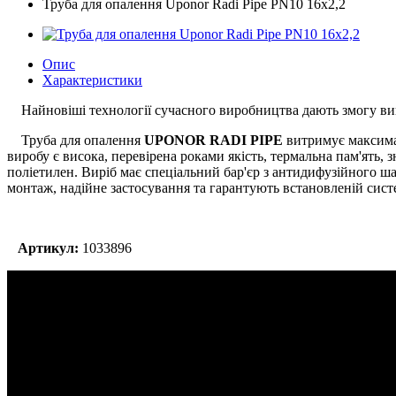
Труба для опалення Uponor Radi Pipe PN10 16x2,2
Опис
Характеристики
Найновіші технології сучасного виробництва дають змогу виго
Труба для опалення
UPONOR RADI PIPE
витримує максимал
виробу є висока, перевірена роками якість, термальна пам'ять,
поліетилен. Виріб має спеціальний бар'єр з антидифузійного ша
монтаж, надійне застосування та гарантують встановленій систе
Артикул:
1033896