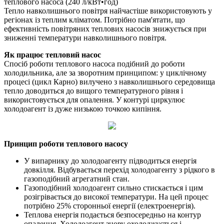
теплового насоса (240 л/кВт•год)
Тепло навколишнього повітря найчастіше використовують у
регіонах із теплим кліматом. Потрібно пам'ятати, що
ефективність повітряних теплових насосів знижується при
зниженні температури навколишнього повітря.
Як працює тепловий насос
Спосіб роботи теплового насоса подібний до роботи
холодильника, але за зворотним принципом: у циклічному
процесі (цикл Карно) вилучено з навколишнього середовища
тепло доводиться до вищого температурного рівня і
використовується для опалення. У контурі циркулює
холодоагент із дуже низькою точкою кипіння.
Принцип роботи теплового насосу
У випарнику до холодоагенту підводиться енергія
довкілля. Відбувається перехід холодоагенту з рідкого в
газоподібний агрегатний стан.
Газоподібний холодоагент сильно стискається і цим
розігрівається до високої температури. На цей процес
потрібно 25% сторонньої енергії (електроенергія).
Теплова енергія подається безпосередньо на контур
опалення. Холодоагент знову охолоджується і