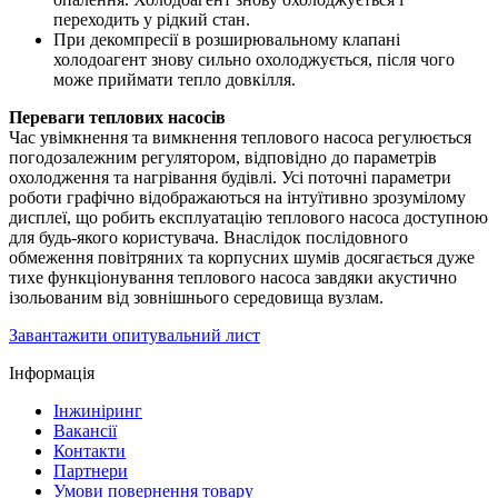
переходить у рідкий стан.
При декомпресії в розширювальному клапані
холодоагент знову сильно охолоджується, після чого
може приймати тепло довкілля.
Переваги теплових насосів
Час увімкнення та вимкнення теплового насоса регулюється
погодозалежним регулятором, відповідно до параметрів
охолодження та нагрівання будівлі. Усі поточні параметри
роботи графічно відображаються на інтуїтивно зрозумілому
дисплеї, що робить експлуатацію теплового насоса доступною
для будь-якого користувача. Внаслідок послідовного
обмеження повітряних та корпусних шумів досягається дуже
тихе функціонування теплового насоса завдяки акустично
ізольованим від зовнішнього середовища вузлам.
Завантажити опитувальний лист
Інформація
Інжиніринг
Вакансії
Контакти
Партнери
Умови повернення товару