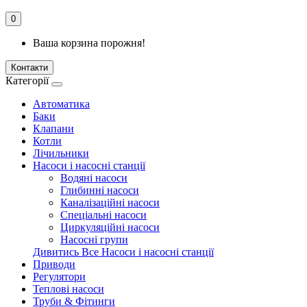
0
Ваша корзина порожня!
Контакти
Категорії
Автоматика
Баки
Клапани
Котли
Лічильники
Насоси і насосні станції
Водяні насоси
Глибинні насоси
Каналізаційні насоси
Спеціальні насоси
Циркуляційні насоси
Насосні групи
Дивитись Все Насоси і насосні станції
Приводи
Регулятори
Теплові насоси
Труби & Фітинги