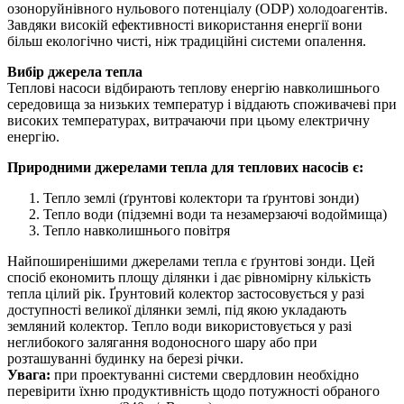
озоноруйнівного нульового потенціалу (ODP) холодоагентів.
Завдяки високій ефективності використання енергії вони
більш екологічно чисті, ніж традиційні системи опалення.
Вибір джерела тепла
Теплові насоси відбирають теплову енергію навколишнього
середовища за низьких температур і віддають споживачеві при
високих температурах, витрачаючи при цьому електричну
енергію.
Природними джерелами тепла для теплових насосів є:
Тепло землі (ґрунтові колектори та ґрунтові зонди)
Тепло води (підземні води та незамерзаючі водоймища)
Тепло навколишнього повітря
Найпоширенішими джерелами тепла є ґрунтові зонди. Цей
спосіб економить площу ділянки і дає рівномірну кількість
тепла цілий рік. Ґрунтовий колектор застосовується у разі
доступності великої ділянки землі, під якою укладають
земляний колектор. Тепло води використовується у разі
неглибокого залягання водоносного шару або при
розташуванні будинку на березі річки.
Увага:
при проектуванні системи свердловин необхідно
перевірити їхню продуктивність щодо потужності обраного