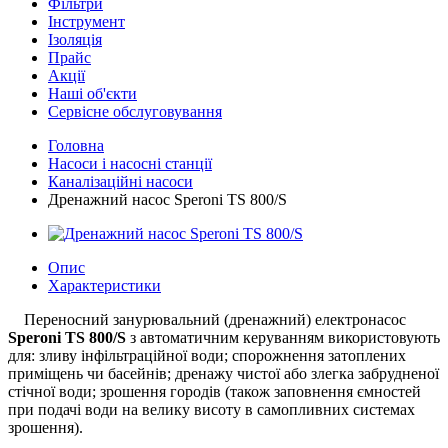
Фільтри
Інструмент
Ізоляція
Прайс
Акції
Наші об'єкти
Сервісне обслуговування
Головна
Насоси і насосні станції
Каналізаційні насоси
Дренажний насос Speroni TS 800/S
Опис
Характеристики
Переносний занурювальний (дренажний) електронасос
Speroni TS 800/S
з автоматичним керуванням використовують
для: зливу інфільтраційної води; спорожнення затоплених
приміщень чи басейнів; дренажу чистої або злегка забрудненої
стічної води; зрошення городів (також заповнення ємностей
при подачі води на велику висоту в самопливних системах
зрошення).