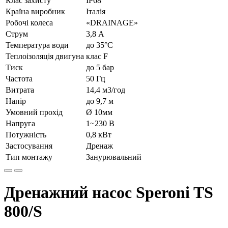
Клас захисту
IP68
Країна виробник
Італія
Робочі колеса
«DRAINAGE»
Струм
3,8 А
Температура води
до 35°C
Теплоізоляція двигуна
клас F
Тиск
до 5 бар
Частота
50 Гц
Витрата
14,4 м3/год
Напір
до 9,7 м
Умовний прохід
Ø 10мм
Напруга
1~230 В
Потужність
0,8 кВт
Застосування
Дренаж
Тип монтажу
Занурювальний
Дренажний насос Speroni TS
800/S