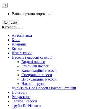
0
Ваша корзина порожня!
Контакти
Категорії
Автоматика
Баки
Клапани
Котли
Лічильники
Насоси і насосні станції
Водяні насоси
Глибинні насоси
Каналізаційні насоси
Спеціальні насоси
Циркуляційні насоси
Насосні групи
Дивитись Все Насоси і насосні станції
Приводи
Регулятори
Теплові насоси
Труби & Фітинги