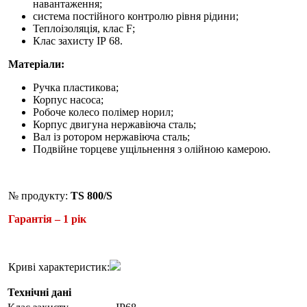
навантаження;
система постійного контролю рівня рідини;
Теплоізоляція, клас F;
Клас захисту ІР 68.
Матеріали:
Ручка пластикова;
Корпус насоса;
Робоче колесо полімер норил;
Корпус двигуна нержавіюча сталь;
Вал із ротором нержавіюча сталь;
Подвійне торцеве ущільнення з олійною камерою.
№ продукту:
TS 800/S
Гарантія – 1 рік
Криві характеристик:
Технічні дані