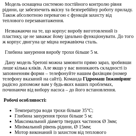
Модель оснащена системою постійного контролю рівня
рідини, це забезпечить якісну та безперебійну роботу приладу.
Також абсолютною перевагою є функція захисту від
теплового перезавантаження.
Незважаючи на те, що корпус виробу виготовлений із
пластику, це не заважає йому ідеально функціонувати. До того
ж корпус двигуна це міцна нержавіюча сталь.
Глибина занурення виробу трохи більше 5 м.
Дану модель Speroni можна замовити прямо зараз, зробивши
лише кілька кліків. Але якщо у вас виникають складності із
заповненням форми – телефонуйте нашим фахівцям (номер
телефону вказаний на сайті). Команда
Гідромаш Інжиніринг
радісно допоможе вам у будь-яких ваших проблемах,
починаючи від вибору насоса – до його встановлення.
Робочі особливості:
Температура води трохи більше 35°С;
Глибина занурення трохи більше 5 м;
Максимальний діаметр твердих частинок Ø 3мм;
Мінімальний рівень рідини, Ø 15мм;
Мотор виконаний із захистом від теплового