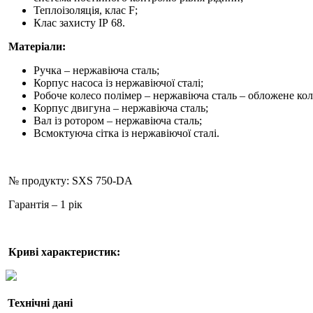
Теплоізоляція, клас F;
Клас захисту ІР 68.
Матеріали:
Ручка – нержавіюча сталь;
Корпус насоса із нержавіючої сталі;
Робоче колесо полімер – нержавіюча сталь – обложене к
Корпус двигуна – нержавіюча сталь;
Вал із ротором – нержавіюча сталь;
Всмоктуюча сітка із нержавіючої сталі.
№ продукту: SXS 750-DA
Гарантія – 1 рік
Криві характеристик:
Технічні дані