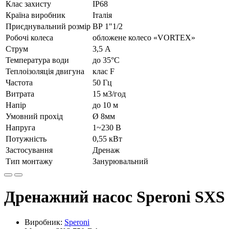
Клас захисту
IP68
Країна виробник
Італія
Приєднувальний розмір
ВР 1"1/2
Робочі колеса
обложене колесо «VORTEX»
Струм
3,5 А
Температура води
до 35°C
Теплоізоляція двигуна
клас F
Частота
50 Гц
Витрата
15 м3/год
Напір
до 10 м
Умовний прохід
Ø 8мм
Напруга
1~230 В
Потужність
0,55 кВт
Застосування
Дренаж
Тип монтажу
Занурювальний
Дренажний насос Speroni SXS
Виробник:
Speroni