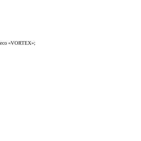
олесо «VORTEX»;