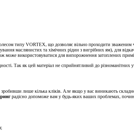
лесом типу VORTEX, що дозволяє вільно проходити зваженим ча
ування маслянистих та хімічних рідин з вигрібних ям), для відк
ож може використовуватися для випорожнення затоплених приміщ
ості. Так як цей матеріал не сприйнятливий до різноманітних ут
зробивши лише кілька кліків. Але якщо у вас виникають складн
іринг
радісно допоможе вам у будь-яких ваших проблемах, почин
;