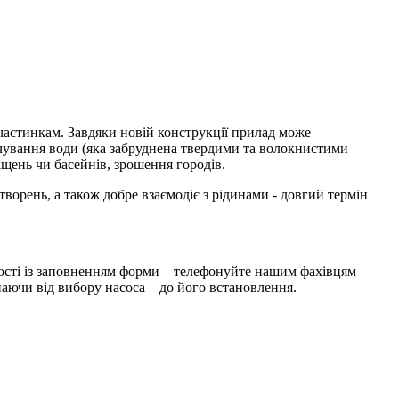
стинкам. Завдяки новій конструкції прилад може
ачування води (яка забруднена твердими та волокнистими
ень чи басейнів, зрошення городів.
ворень, а також добре взаємодіє з рідинами - довгий термін
ості із заповненням форми – телефонуйте нашим фахівцям
аючи від вибору насоса – до його встановлення.