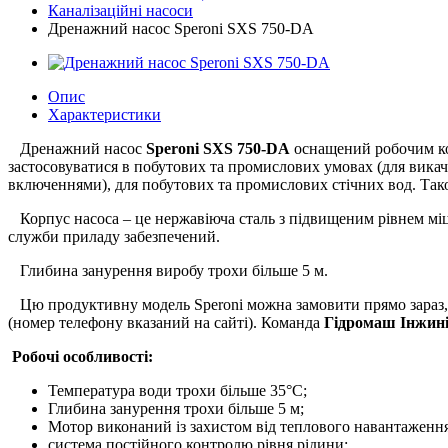
Каналізаційні насоси
Дренажний насос Speroni SXS 750-DA
Опис
Характеристики
Дренажний насос
Speroni SXS 750-DA
оснащений робочим ко
застосовуватися в побутових та промислових умовах (для викач
включеннями), для побутових та промислових стічних вод. Так
Корпус насоса – це нержавіюча сталь з підвищеним рівнем міцн
служби приладу забезпечений.
Глибина занурення виробу трохи більше 5 м.
Цю продуктивну модель Speroni можна замовити прямо зараз, 
(номер телефону вказаний на сайті). Команда
Гідромаш Інжин
Робочі особливості:
Температура води трохи більше 35°С;
Глибина занурення трохи більше 5 м;
Мотор виконаний із захистом від теплового навантаження
система постійного контролю рівня рідини;