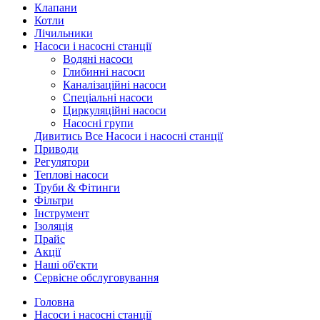
Клапани
Котли
Лічильники
Насоси і насосні станції
Водяні насоси
Глибинні насоси
Каналізаційні насоси
Спеціальні насоси
Циркуляційні насоси
Насосні групи
Дивитись Все Насоси і насосні станції
Приводи
Регулятори
Теплові насоси
Труби & Фітинги
Фільтри
Інструмент
Ізоляція
Прайс
Акції
Наші об'єкти
Сервісне обслуговування
Головна
Насоси і насосні станції