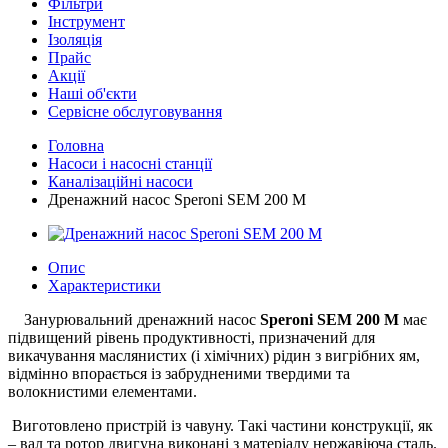
Фільтри
Інструмент
Ізоляція
Прайс
Акції
Наші об'єкти
Сервісне обслуговування
Головна
Насоси і насосні станції
Каналізаційні насоси
Дренажний насос Speroni SEM 200 M
Опис
Характеристики
Занурювальний дренажний насос
Speroni SEM 200 M
має
підвищений рівень продуктивності, призначений для
викачування маслянистих (і хімічних) рідин з вигрібних ям,
відмінно впорається із забрудненими твердими та
волокнистими елементами.
Виготовлено пристрій із чавуну. Такі частини конструкції, як
– вал та ротор двигуна виконані з матеріалу нержавіюча сталь.