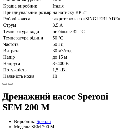
Країна виробник
Італія
Приєднувальний розмір
на натиску ВР 2"
Робочі колеса
закрите колесо «SINGLEBLADE»
Струм
3,5 А
Температура води
не більше 35 ° С
Температура рідини
50 °C
Частота
50 Гц
Витрата
30 м3/год
Напір
до 15 м
Напруга
3~400 В
Потужність
1,5 кВт
Наявність ножа
Ні
Дренажний насос Speroni
SEM 200 M
Виробник:
Speroni
Модель: SEM 200 M