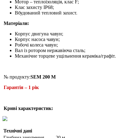
Мотор – теплоізоляція, клас F;
Клас захисту IP68;
Вбудований тепловий захист.
Матеріали:
Корпус двигуна чавун;
Корпус насоса чавун;
Робочі колеса чавун;
Вал із ротором нержавіюча сталь;
Механічне торцеве ущільнення кераміка/графіт.
№ продукту:
SEM 200 M
Гарантія – 1 рік
Криві характеристик:
Технічні дані
Глибина занурення
20 м