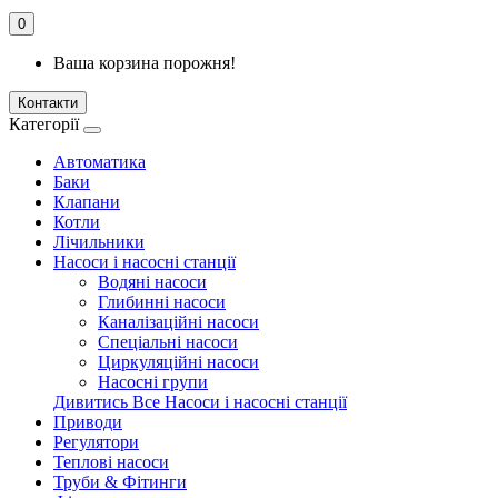
0
Ваша корзина порожня!
Контакти
Категорії
Автоматика
Баки
Клапани
Котли
Лічильники
Насоси і насосні станції
Водяні насоси
Глибинні насоси
Каналізаційні насоси
Спеціальні насоси
Циркуляційні насоси
Насосні групи
Дивитись Все Насоси і насосні станції
Приводи
Регулятори
Теплові насоси
Труби & Фітинги