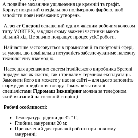
А подвійне механічне ущільнення це кремній та графіт.
Корпус покритий спеціальною полімерною фарбою, щоб
запобігти появі небажаних утворень.
Агрегат
Спероні
оснащений одним якісним робочим колесом
типу VORTEX, завдяки якому зважені частинки мають
вільний хід. Це значно покращує процес усієї роботи.
Найчастіше застосовується в промисловій та побутовій сфері,
за умови, що номінальна потужність забезпечуватиме належну
технологічну взаємодію.
Насос для дренажних систем італійського виробника Speroni
порадує вас як якістю, так і тривалим терміном експлуатації.
Замовити його ви можете у нас на сайті – для цього заповніть
форму для придбання товару. Також зв'язатися зі
спеціалістами
Гідромаш Інжиніринг
можна за телефоном,
який вказаний на головній сторінці.
Робочі особливості:
Температура рідини до 35 ° С;
Глибина занурення 20 м;
Призначений для тривалої роботи при повному
зануренні;