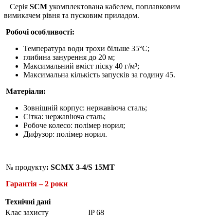
Серія
SCM
укомплектована кабелем, поплавковим
вимикачем рівня та пусковим приладом.
Робочі особливості:
Температура води трохи більше 35°С;
глибина занурення до 20 м;
Максимальний вміст піску 40 г/м³;
Максимальна кількість запусків за годину 45.
Матеріали:
Зовнішній корпус: нержавіюча сталь;
Сітка: нержавіюча сталь;
Робоче колесо: полімер норил;
Дифузор: полімер норил.
№ продукту
: SCMX 3-4/S 15MT
Гарантія – 2 роки
Технічні дані
Клас захисту
IP 68