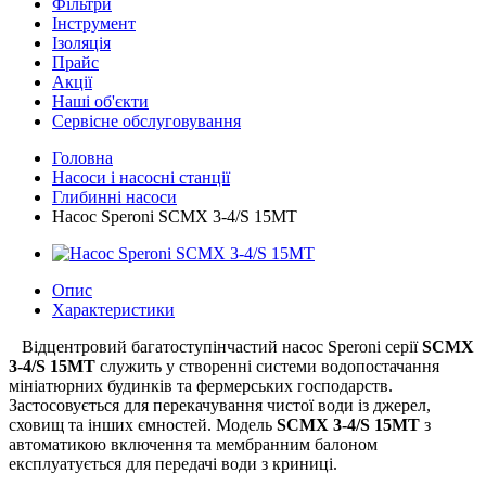
Фільтри
Інструмент
Ізоляція
Прайс
Акції
Наші об'єкти
Сервісне обслуговування
Головна
Насоси і насосні станції
Глибинні насоси
Насос Speroni SCMX 3-4/S 15MT
Опис
Характеристики
Відцентровий багатоступінчастий насос Speroni серії
SCMX
3-4/S 15MT
служить у створенні системи водопостачання
мініатюрних будинків та фермерських господарств.
Застосовується для перекачування чистої води із джерел,
сховищ та інших ємностей. Модель
SCMX 3-4/S 15MT
з
автоматикою включення та мембранним балоном
експлуатується для передачі води з криниці.