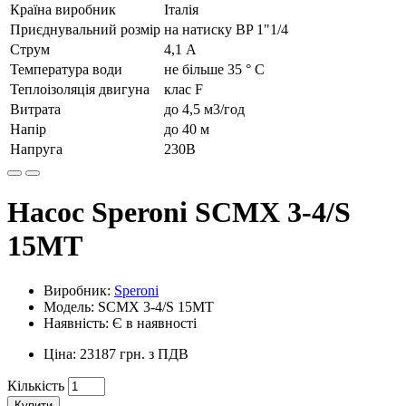
Країна виробник
Італія
Приєднувальний розмір
на натиску BP 1"1/4
Струм
4,1 А
Температура води
не більше 35 ° С
Теплоізоляція двигуна
клас F
Витрата
до 4,5 м3/год
Напір
до 40 м
Напруга
230В
Насос Speroni SCMX 3-4/S
15MT
Виробник:
Speroni
Модель: SCMX 3-4/S 15MT
Наявність: Є в наявності
Ціна: 23187 грн. з ПДВ
Кількість
Купити