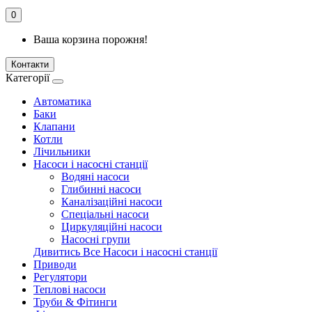
0
Ваша корзина порожня!
Контакти
Категорії
Автоматика
Баки
Клапани
Котли
Лічильники
Насоси і насосні станції
Водяні насоси
Глибинні насоси
Каналізаційні насоси
Спеціальні насоси
Циркуляційні насоси
Насосні групи
Дивитись Все Насоси і насосні станції
Приводи
Регулятори
Теплові насоси
Труби & Фітинги