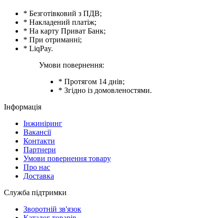
* Безготівковий з ПДВ;
* Накладений платіж;
* На карту Приват Банк;
* При отриманні;
* LiqPay.
Умови повернення:
* Протягом 14 днів;
* Згідно із домовленостями.
Інформація
Інжиніринг
Вакансії
Контакти
Партнери
Умови повернення товару
Про нас
Доставка
Служба підтримки
Зворотній зв'язок
Каталог товарів