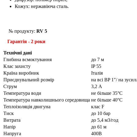
Кожух: нержавіюча сталь.
№ продукту:
RV 5
Гарантія - 2 роки
Технічні дані
Глибина всмоктування
до 7 м
Клас захисту
IP 55
Країна виробник
Італія
Приєднувальний розмір
на всі BP 1"/ на зусил
Струм
3,2 А
Температура води
не більше 35°С
Температура навколишнього середовища
не більше 40°С
Теплоізоляція двигуна
клас F
Тиск
до 10 бар
Витрата
до 5,4 м3/год
Напір
до 61 м
Напруга
400В