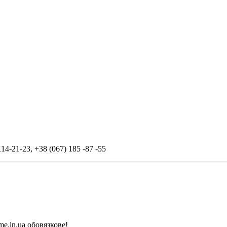
114-21-23
,
+38 (067) 185 -87 -55
me.in.ua обовязкове!