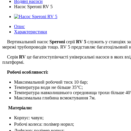
Водяні насоси
Насос Speroni RV 5
Опис
Характеристики
Вертикальний насос
Speroni
серії
RV 5
служить у станціях за
мережі трубопроводів тощо. RV 5 представляє багатоцільовий на
Серія
RV
це багатоступінчасті універсальні насоси в яких в
платформі.
Робочі особливості:
Максимальний робочий тиск 10 бар;
Температура води не більше 35°С;
Температура навколишнього середовища трохи більше 40
Максимальна глибина всмоктування 7м.
Матеріали:
Корпус: чавун;
Робочі колеса: полімер норил;
Дифузор: полімер норил;