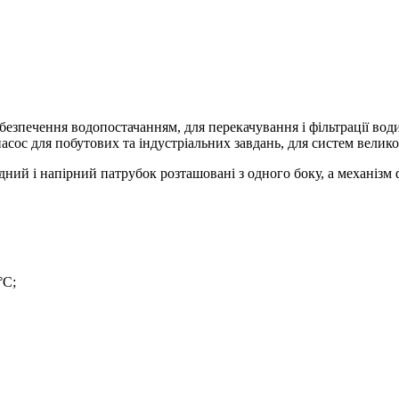
безпечення водопостачанням, для перекачування і фільтрації води
сос для побутових та індустріальних завдань, для систем великог
хідний і напірний патрубок розташовані з одного боку, а механіз
°С;