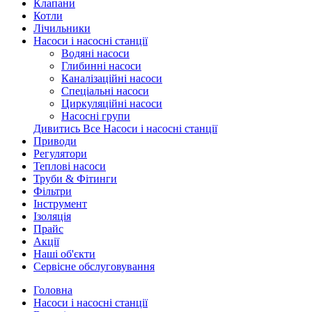
Клапани
Котли
Лічильники
Насоси і насосні станції
Водяні насоси
Глибинні насоси
Каналізаційні насоси
Спеціальні насоси
Циркуляційні насоси
Насосні групи
Дивитись Все Насоси і насосні станції
Приводи
Регулятори
Теплові насоси
Труби & Фітинги
Фільтри
Інструмент
Ізоляція
Прайс
Акції
Наші об'єкти
Сервісне обслуговування
Головна
Насоси і насосні станції