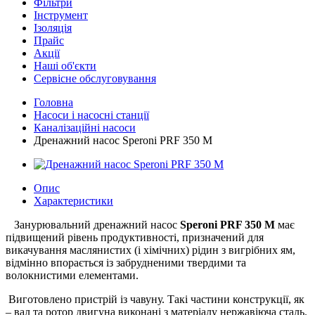
Фільтри
Інструмент
Ізоляція
Прайс
Акції
Наші об'єкти
Сервісне обслуговування
Головна
Насоси і насосні станції
Каналізаційні насоси
Дренажний насос Speroni PRF 350 M
Опис
Характеристики
Занурювальний дренажний насос
Speroni PRF 350 M
має
підвищений рівень продуктивності, призначений для
викачування маслянистих (і хімічних) рідин з вигрібних ям,
відмінно впорається із забрудненими твердими та
волокнистими елементами.
Виготовлено пристрій із чавуну. Такі частини конструкції, як
– вал та ротор двигуна виконані з матеріалу нержавіюча сталь.