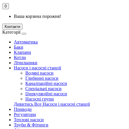
0
Ваша корзина порожня!
Контакти
Категорії
Автоматика
Баки
Клапани
Котли
Лічильники
Насоси і насосні станції
Водяні насоси
Глибинні насоси
Каналізаційні насоси
Спеціальні насоси
Циркуляційні насоси
Насосні групи
Дивитись Все Насоси і насосні станції
Приводи
Регулятори
Теплові насоси
Труби & Фітинги