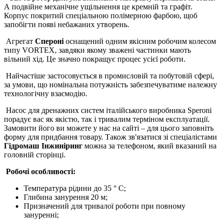
А подвійне механічне ущільнення це кремній та графіт.
Корпус покритий спеціальною полімерною фарбою, щоб
запобігти появі небажаних утворень.
Агрегат
Спероні
оснащений одним якісним робочим колесом
типу VORTEX, завдяки якому зважені частинки мають
вільний хід. Це значно покращує процес усієї роботи.
Найчастіше застосовується в промисловій та побутовій сфері,
за умови, що номінальна потужність забезпечуватиме належну
технологічну взаємодію.
Насос для дренажних систем італійського виробника Speroni
порадує вас як якістю, так і тривалим терміном експлуатації.
Замовити його ви можете у нас на сайті – для цього заповніть
форму для придбання товару. Також зв'язатися зі спеціалістами
Гідромаш Інжиніринг
можна за телефоном, який вказаний на
головній сторінці.
Робочі особливості:
Температура рідини до 35 ° С;
Глибина занурення 20 м;
Призначений для тривалої роботи при повному
зануренні;