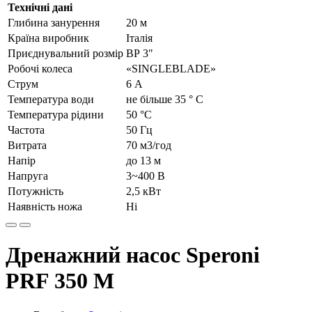
Технічні дані
Глибина занурення
20 м
Країна виробник
Італія
Приєднувальний розмір
ВР 3"
Робочі колеса
«SINGLEBLADE»
Струм
6 А
Температура води
не більше 35 ° С
Температура рідини
50 °C
Частота
50 Гц
Витрата
70 м3/год
Напір
до 13 м
Напруга
3~400 В
Потужність
2,5 кВт
Наявність ножа
Ні
Дренажний насос Speroni
PRF 350 M