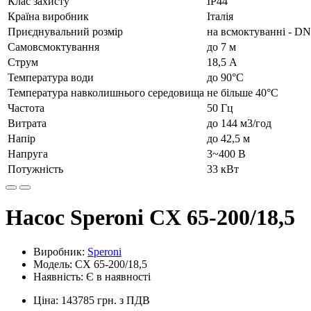
Клас захисту
IP44
Країна виробник
Італія
Приєднувальний розмір
на всмоктуванні - D
Самовсмоктування
до 7 м
Струм
18,5 А
Температура води
до 90°C
Температура навколишнього середовища
не більше 40°C
Частота
50 Гц
Витрата
до 144 м3/год
Напір
до 42,5 м
Напруга
3~400 В
Потужність
33 кВт
Насос Speroni CX 65-200/18,5
Виробник:
Speroni
Модель: CX 65-200/18,5
Наявність: Є в наявності
Ціна: 143785 грн. з ПДВ