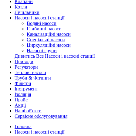
Клапани
Котли
Лічильники
Насоси і насосні станції
Водяні насоси
Глибинні насоси
Каналізаційні насоси
Спеціальні насоси
Циркуляційні насоси
Насосні групи
Дивитись Все Насоси і насосні станції
Приводи
Регулятори
Теплові насоси
Труби & Фітинги
Фільтри
Інструмент
Ізоляція
Прайс
Акції
Наші об'єкти
Сервісне обслуговування
Головна
Насоси і насосні станції