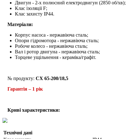
Двигун - 2-х полюсний електродвигун (2850 об/хв);
Клас ізоляції F;
Клас захисту IP44.
Матеріали:
Корпус насоса - нержавіюча сталь;
Опори гідромотора - нержавіюча сталь;
Робоче колесо - нержавіюча сталь;
Вал і ротор двигуна - нержавіюча сталь;
Торцеве ущільнення - кераміка/графіт.
№ продукту:
CX 65-200/18,5
Гарантія – 1 рік
Криві характеристики:
Технічні дані