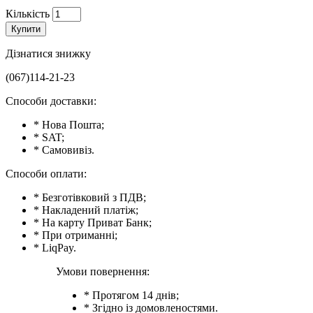
Кількість
Купити
Дізнатися знижку
(067)114-21-23
Способи доставки:
* Нова Пошта;
* SAT;
* Самовивіз.
Способи оплати:
* Безготівковий з ПДВ;
* Накладений платіж;
* На карту Приват Банк;
* При отриманні;
* LiqPay.
Умови повернення:
* Протягом 14 днів;
* Згідно із домовленостями.