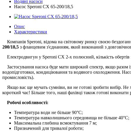
Водяні насоси
Насос Speroni CX 65-200/18,5
Опис
Характеристики
Компанія Speroni, відома на світовому ринку своєю бездоган
200/18,5
з фланцевим з'єднанням, який виконаний з довговічно
Електродвигун у Speroni CX 2-х полюсний, кількість обертів 
Застосування насоса буде мати широкий спектр, якщо разом із
водопідготовки, кондиціювання та водяного охолодження. Насо
промисловість).
Якщо вас ще мучать сумніви, ви не готові зробити вибір. Не 
короткий час! Більше того, наші фахівці також готові виконати
Робочі особливості:
Температура води не більше 90°C;
Температура навколишнього середовища не більше 40°C;
Максимальна глибина всмоктування 7 м;
Призначений для тривалої роботи;