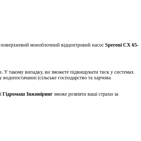
ий поверхневий моноблочний відцентровий насос
Speroni CX 65-
. У такому випадку, ви зможете підвищувати тиск у системах
водопостачанні (сільське господарство та харчова
ії
Гідромаш Інжиніринг
зможе розвіяти ваші страхи за