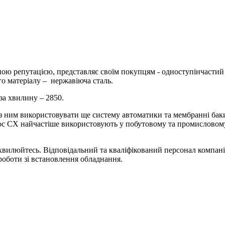
ною репутацією, представляє своїм покупцям - одноступінчаст
го матеріалу – нержавіюча сталь.
за хвилину – 2850.
 ним використовувати ще систему автоматики та мембранні баки
с CX найчастіше використовують у побутовому та промисловому 
хвилюйтесь. Відповідальний та кваліфікований персонал компан
 роботи зі встановлення обладнання.