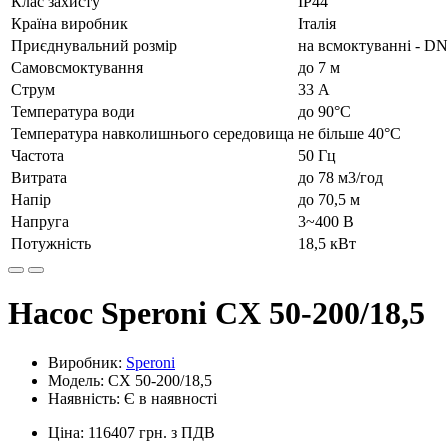
Клас захисту
IP44
Країна виробник
Італія
Приєднувальний розмір
на всмоктуванні - D
Самовсмоктування
до 7 м
Струм
33 А
Температура води
до 90°C
Температура навколишнього середовища
не більше 40°C
Частота
50 Гц
Витрата
до 78 м3/год
Напір
до 70,5 м
Напруга
3~400 В
Потужність
18,5 кВт
Насос Speroni CX 50-200/18,5
Виробник:
Speroni
Модель: CX 50-200/18,5
Наявність: Є в наявності
Ціна: 116407 грн. з ПДВ