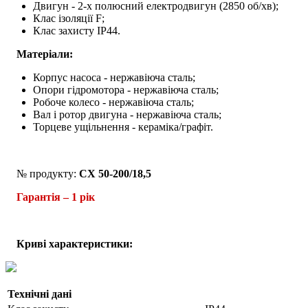
Двигун - 2-х полюсний електродвигун (2850 об/хв);
Клас ізоляції F;
Клас захисту IP44.
Матеріали:
Корпус насоса - нержавіюча сталь;
Опори гідромотора - нержавіюча сталь;
Робоче колесо - нержавіюча сталь;
Вал і ротор двигуна - нержавіюча сталь;
Торцеве ущільнення - кераміка/графіт.
№ продукту:
CX 50-200/18,5
Гарантія – 1 рік
Криві характеристики:
Технічні дані