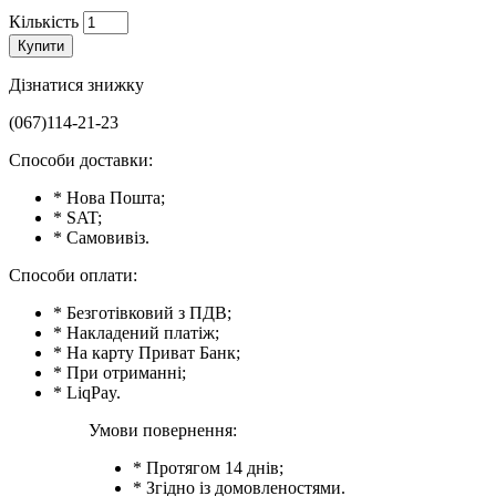
Кількість
Купити
Дізнатися знижку
(067)114-21-23
Способи доставки:
* Нова Пошта;
* SAT;
* Самовивіз.
Способи оплати:
* Безготівковий з ПДВ;
* Накладений платіж;
* На карту Приват Банк;
* При отриманні;
* LiqPay.
Умови повернення:
* Протягом 14 днів;
* Згідно із домовленостями.