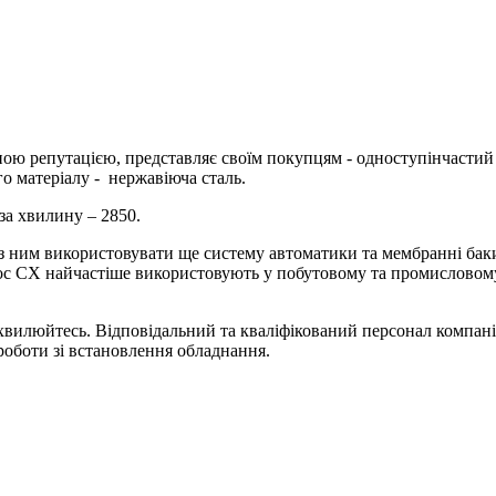
ною репутацією, представляє своїм покупцям - одноступінчаст
о матеріалу - нержавіюча сталь.
за хвилину – 2850.
 ним використовувати ще систему автоматики та мембранні баки
с CX найчастіше використовують у побутовому та промисловому 
хвилюйтесь. Відповідальний та кваліфікований персонал компані
 роботи зі встановлення обладнання.