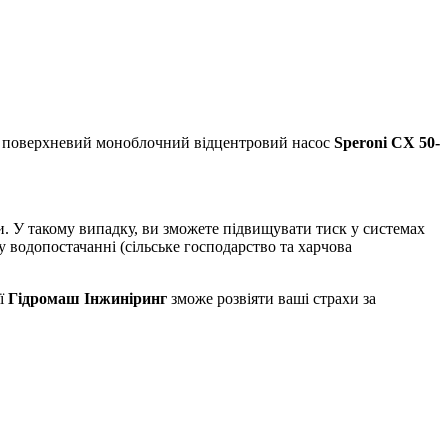
ий поверхневий моноблочний відцентровий насос
Speroni CX 50-
. У такому випадку, ви зможете підвищувати тиск у системах
водопостачанні (сільське господарство та харчова
ї
Гідромаш Інжиніринг
зможе розвіяти ваші страхи за