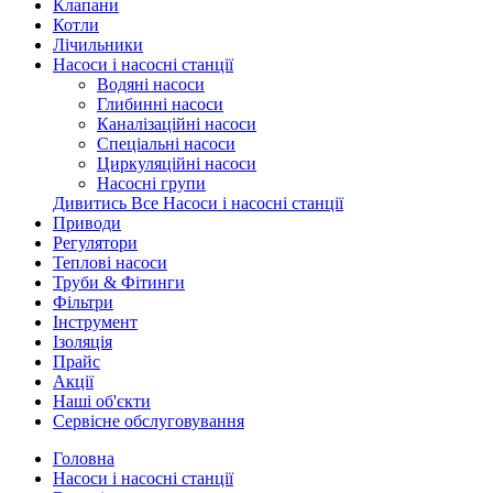
Клапани
Котли
Лічильники
Насоси і насосні станції
Водяні насоси
Глибинні насоси
Каналізаційні насоси
Спеціальні насоси
Циркуляційні насоси
Насосні групи
Дивитись Все Насоси і насосні станції
Приводи
Регулятори
Теплові насоси
Труби & Фітинги
Фільтри
Інструмент
Ізоляція
Прайс
Акції
Наші об'єкти
Сервісне обслуговування
Головна
Насоси і насосні станції