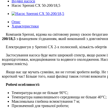
Водяні насоси
Насос Speroni CX 50-200/18,5
Опис
Характеристики
Компанія Speroni, відома на світовому ринку своєю бездоган
200/18,5
з фланцевим з'єднанням, який виконаний з довговічног
Електродвигун у Speroni CX 2-х полюсний, кількість обертів 
Застосування насоса буде мати широкий спектр, якщо разом із
водопідготовки, кондиціювання та водяного охолодження. Насо
промисловість).
Якщо вас ще мучать сумніви, ви не готові зробити вибір. Не 
короткий час! Більше того, наші фахівці також готові виконати
Робочі особливості:
Температура води не більше 90°C;
Температура навколишнього середовища не більше 40°C;
Максимальна глибина всмоктування 7 м;
Призначений для тривалої роботи;