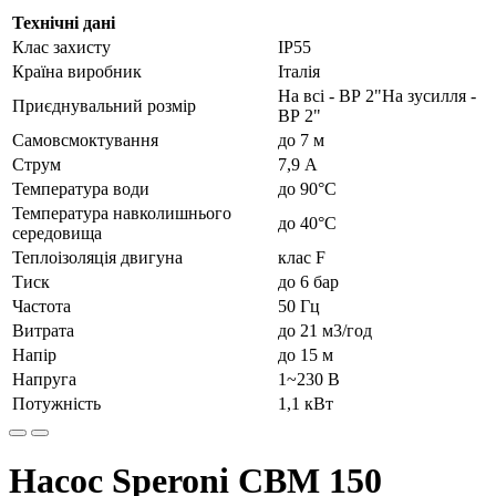
Технічні дані
Клас захисту
IP55
Країна виробник
Італія
На всі - ВР 2"На зусилля -
Приєднувальний розмір
ВР 2"
Самовсмоктування
до 7 м
Струм
7,9 А
Температура води
до 90°C
Температура навколишнього
до 40°C
середовища
Теплоізоляція двигуна
клас F
Тиск
до 6 бар
Частота
50 Гц
Витрата
до 21 м3/год
Напір
до 15 м
Напруга
1~230 В
Потужність
1,1 кВт
Насос Speroni CBM 150