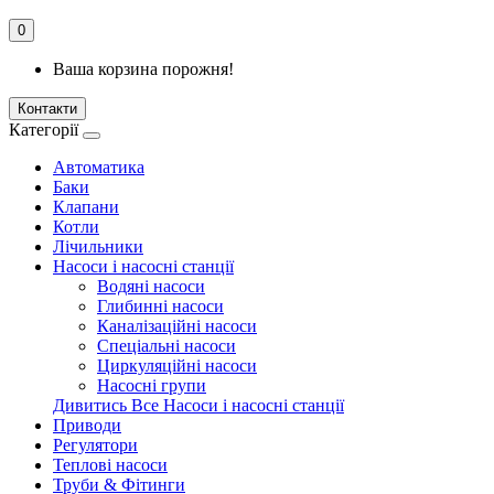
0
Ваша корзина порожня!
Контакти
Категорії
Автоматика
Баки
Клапани
Котли
Лічильники
Насоси і насосні станції
Водяні насоси
Глибинні насоси
Каналізаційні насоси
Спеціальні насоси
Циркуляційні насоси
Насосні групи
Дивитись Все Насоси і насосні станції
Приводи
Регулятори
Теплові насоси
Труби & Фітинги