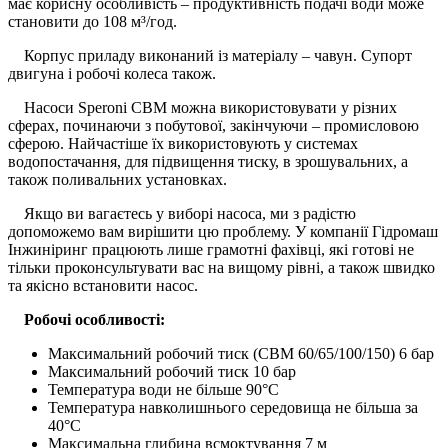
має корисну особливість – продуктивність подачі води може
становити до 108 м³/год.
Корпус приладу виконаний із матеріалу – чавун. Супорт
двигуна і робочі колеса також.
Насоси Speroni CBM можна використовувати у різних
сферах, починаючи з побутової, закінчуючи – промисловою
сферою. Найчастіше їх використовують у системах
водопостачання, для підвищення тиску, в зрошувальних, а
також поливальних установках.
Якщо ви вагаєтесь у виборі насоса, ми з радістю
допоможемо вам вирішити цю проблему. У компанії Гідромаш
Інжиніринг працюють лише грамотні фахівці, які готові не
тільки проконсультувати вас на вищому рівні, а також швидко
та якісно встановити насос.
Робочі особливості:
Максимальний робочий тиск (CBM 60/65/100/150) 6 бар
Максимальний робочий тиск 10 бар
Температура води не більше 90°C
Температура навколишнього середовища не більша за
40°C
Максимальна глибина всмоктування 7 м