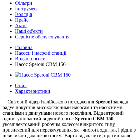
Фільтри
Інструмент
Ізоляція
Прайс
Акції
Наші об'єкти
Сервісне обслуговування
Головна
Насоси і насосні станції
Водяні насоси
Насос Speroni CBM 150
Опис
Характеристики
Світовий лідер італійського походження
Speroni
завжди
радує покупців високоякісними насосами та насосними
станціями з двигунами нового покоління. Відцентровий
одноступінчастий водяний насос
Speroni CBM 150
укомплектований робочим колесом відкритого типу,
призначений для перекачування, як чистої води, так і рідин з
невеликою домішкою піску. Варто відзначити, що тип коліс