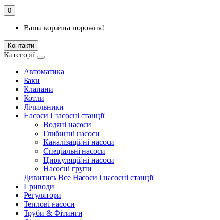
0
Ваша корзина порожня!
Контакти
Категорії
Автоматика
Баки
Клапани
Котли
Лічильники
Насоси і насосні станції
Водяні насоси
Глибинні насоси
Каналізаційні насоси
Спеціальні насоси
Циркуляційні насоси
Насосні групи
Дивитись Все Насоси і насосні станції
Приводи
Регулятори
Теплові насоси
Труби & Фітинги