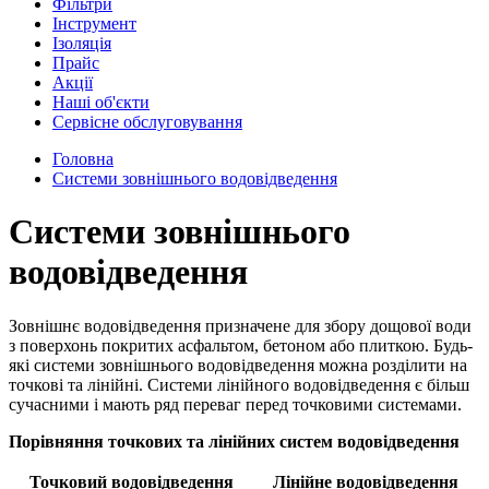
Фільтри
Інструмент
Ізоляція
Прайс
Акції
Наші об'єкти
Сервісне обслуговування
Головна
Системи зовнішнього водовідведення
Системи зовнішнього
водовідведення
Зовнішнє водовідведення призначене для збору дощової води
з поверхонь покритих асфальтом, бетоном або плиткою. Будь-
які системи зовнішнього водовідведення можна розділити на
точкові та лінійні. Системи лінійного водовідведення є більш
сучасними і мають ряд переваг перед точковими системами.
Порівняння точкових та лінійних систем водовідведення
Точковий водовідведення
Лінійне водовідведення