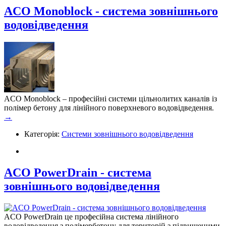
ACO Monoblock - система зовнішнього
водовідведення
ACO Monoblock – професійні системи цільнолитих каналів із
полімер бетону для лінійного поверхневого водовідведення.
→
Категорія:
Системи зовнішнього водовідведення
ACO PowerDrain - система
зовнішнього водовідведення
ACO PowerDrain це професійна система лінійного
водовідведення з полімербетону для територій з підвищеними