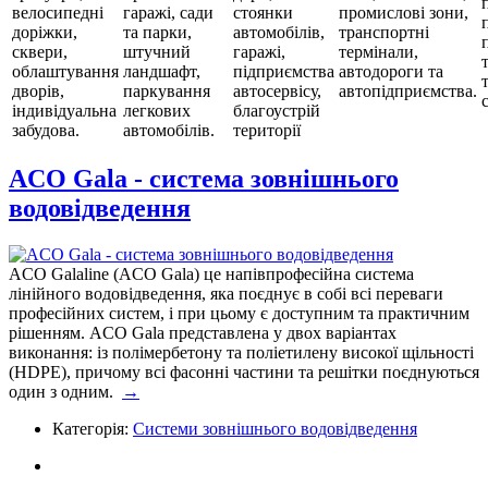
велосипедні
гаражі, сади
стоянки
промислові зони,
доріжки,
та парки,
автомобілів,
транспортні
сквери,
штучний
гаражі,
термінали,
облаштування
ландшафт,
підприємства
автодороги та
дворів,
паркування
автосервісу,
автопідприємства.
індивідуальна
легкових
благоустрій
забудова.
автомобілів.
території
ACO Gala - система зовнішнього
водовідведення
ACO Galaline (ACO Gala) це напівпрофесійна система
лінійного водовідведення, яка поєднує в собі всі переваги
професійних систем, і при цьому є доступним та практичним
рішенням. ACO Gala представлена у двох варіантах
виконання: із полімербетону та поліетилену високої щільності
(HDPE), причому всі фасонні частини та решітки поєднуються
один з одним.
→
Категорія:
Системи зовнішнього водовідведення