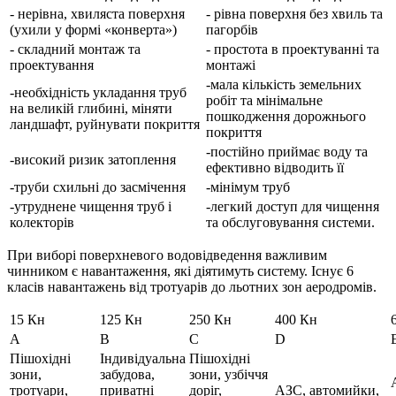
- нерівна, хвиляста поверхня
- рівна поверхня без хвиль та
(ухили у формі «конверта»)
пагорбів
- складний монтаж та
- простота в проектуванні та
проектування
монтажі
-мала кількість земельних
-необхідність укладання труб
робіт та мінімальне
на великій глибині, міняти
пошкодження дорожнього
ландшафт, руйнувати покриття
покриття
-постійно приймає воду та
-високий ризик затоплення
ефективно відводить її
-труби схильні до засмічення
-мінімум труб
-утруднене чищення труб і
-легкий доступ для чищення
колекторів
та обслуговування системи.
При виборі поверхневого водовідведення важливим
чинником є навантаження, які діятимуть систему. Існує 6
класів навантажень від тротуарів до льотних зон аеродромів.
15 Кн
125 Кн
250 Кн
400 Кн
A
B
C
D
Пішохідні
Індивідуальна
Пішохідні
зони,
забудова,
зони, узбіччя
тротуари,
приватні
доріг,
АЗС, автомийки,