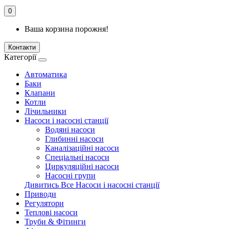
0
Ваша корзина порожня!
Контакти
Категорії
Автоматика
Баки
Клапани
Котли
Лічильники
Насоси і насосні станції
Водяні насоси
Глибинні насоси
Каналізаційні насоси
Спеціальні насоси
Циркуляційні насоси
Насосні групи
Дивитись Все Насоси і насосні станції
Приводи
Регулятори
Теплові насоси
Труби & Фітинги