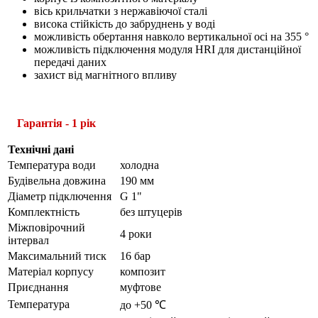
вісь крильчатки з нержавіючої сталі
висока стійкість до забруднень у воді
можливість обертання навколо вертикальної осі на 355 °
можливість підключення модуля HRI для дистанційної
передачі даних
захист від магнітного впливу
Гарантія - 1 рік
Технічні дані
Температура води
холодна
Будівельна довжина
190 мм
Діаметр підключення
G 1"
Комплектність
без штуцерів
Міжповірочний
4 роки
інтервал
Максимальний тиск
16 бар
Матеріал корпусу
композит
Приєднання
муфтове
Температура
до +50 ℃