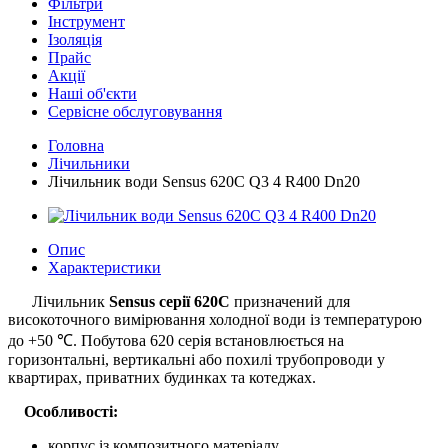
Фільтри
Інструмент
Ізоляція
Прайс
Акції
Наші об'єкти
Сервісне обслуговування
Головна
Лічильники
Лічильник води Sensus 620C Q3 4 R400 Dn20
Опис
Характеристики
Лічильник
Sensus серії
620C
призначений для
високоточного вимірювання холодної води із температурою
до +50 ℃. Побутова 620 серія встановлюється на
горизонтальні, вертикальні або похилі трубопроводи у
квартирах, приватних будинках та котеджах.
Особливості:
корпус із композитного матеріалу