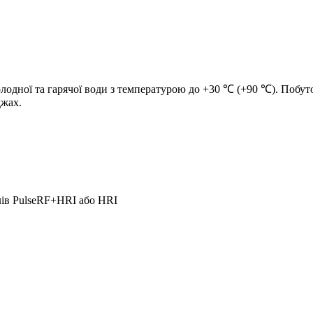
одної та гарячої води з температурою до +30 ℃ (+90 ℃). Побутов
джах.
лів PulseRF+HRI або HRI