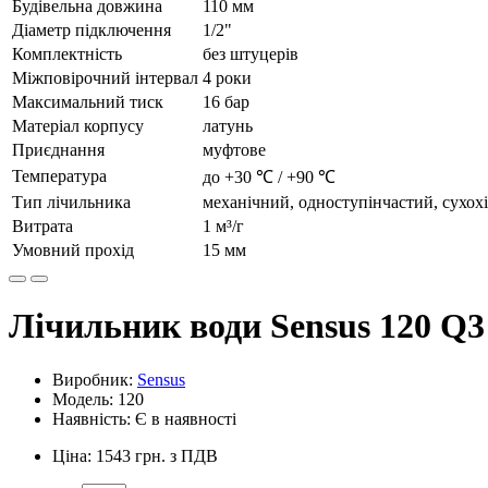
Будівельна довжина
110 мм
Діаметр підключення
1/2"
Комплектність
без штуцерів
Міжповірочний інтервал
4 роки
Максимальний тиск
16 бар
Матеріал корпусу
латунь
Приєднання
муфтове
Температура
до +30 ℃ / +90 ℃
Тип лічильника
механічний, одноступінчастий, сухох
Витрата
1 м³/г
Умовний прохід
15 мм
Лічильник води Sensus 120 Q3 
Виробник:
Sensus
Модель: 120
Наявність: Є в наявності
Ціна: 1543 грн. з ПДВ