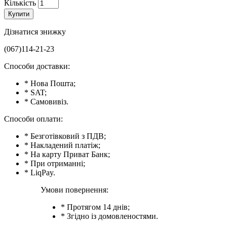
Кількість
Купити
Дізнатися знижку
(067)114-21-23
Способи доставки:
* Нова Пошта;
* SAT;
* Самовивіз.
Способи оплати:
* Безготівковий з ПДВ;
* Накладений платіж;
* На карту Приват Банк;
* При отриманні;
* LiqPay.
Умови повернення:
* Протягом 14 днів;
* Згідно із домовленостями.