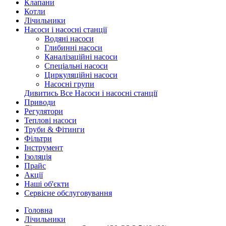
Клапани
Котли
Лічильники
Насоси і насосні станції
Водяні насоси
Глибинні насоси
Каналізаційні насоси
Спеціальні насоси
Циркуляційні насоси
Насосні групи
Дивитись Все Насоси і насосні станції
Приводи
Регулятори
Теплові насоси
Труби & Фітинги
Фільтри
Інструмент
Ізоляція
Прайс
Акції
Наші об'єкти
Сервісне обслуговування
Головна
Лічильники